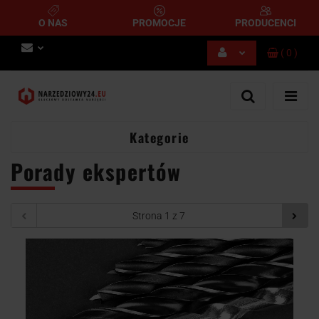
O NAS
PROMOCJE
PRODUCENCI
(
0
)
Zaloguj się
Zarejestruj się
Dodaj zgłoszenie
Kategorie
Porady ekspertów