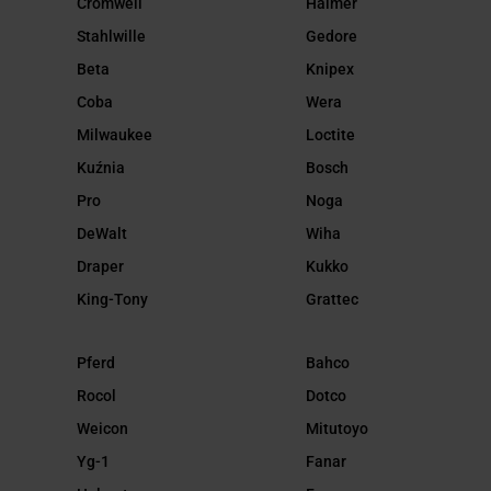
Cromwell
Haimer
Stahlwille
Gedore
Beta
Knipex
Coba
Wera
Milwaukee
Loctite
Kuźnia
Bosch
Pro
Noga
DeWalt
Wiha
Draper
Kukko
King-Tony
Grattec
Pferd
Bahco
Rocol
Dotco
Weicon
Mitutoyo
Yg-1
Fanar