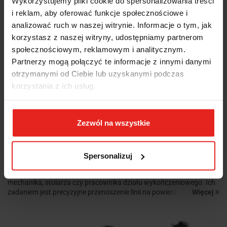
Wykorzystujemy pliki cookie do spersonalizowania treści
dobrze sprawdza się wszędzie tam, gdzie liczy się mobilność i...
i reklam, aby oferować funkcje społecznościowe i
analizować ruch w naszej witrynie. Informacje o tym, jak
korzystasz z naszej witryny, udostępniamy partnerom
społecznościowym, reklamowym i analitycznym.
Partnerzy mogą połączyć te informacje z innymi danymi
otrzymanymi od Ciebie lub uzyskanymi podczas
korzystania z ich usług.
Zezwól na wszystkie
Porównanie rysików traserskich: który model wybrać?
Spersonalizuj
2026-01-08
Administrator Sklepu
Rysiki traserskie to niezbędne narzędzia w warsztacie każdego
mechanika, stolarza czy pracownika działu wykończeniowego. Ich
Więcej
zadaniem jest precyzyjne przenoszenie linii na powierzchnię, co
pozwala na dokładne cięcia, wiercenia czy montaż elementów....