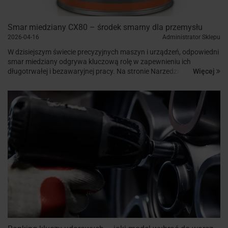
Smar miedziany CX80 – środek smarny dla przemysłu
2026-04-16
Administrator Sklepu
W dzisiejszym świecie precyzyjnych maszyn i urządzeń, odpowiedni
smar miedziany odgrywa kluczową rolę w zapewnieniu ich
Więcej
długotrwałej i bezawaryjnej pracy. Na stronie Narzedziowy24.eu
znajdziesz szeroki wybór produktów z tej kategorii, kt&oac...