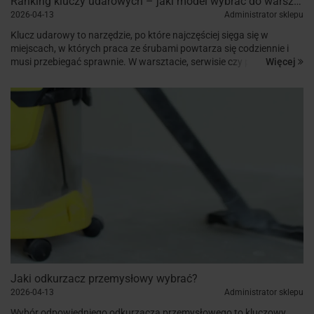
Ranking kluczy udarowych – jaki model wybrać do warsztatu i serwisu?
2026-04-13
Administrator sklepu
Klucz udarowy to narzędzie, po które najczęściej sięga się w
miejscach, w których praca ze śrubami powtarza się codziennie i
Więcej
musi przebiegać sprawnie. W warsztacie, serwisie czy przy
obsłudze kół liczy się nie tylko sama moc...
Jaki odkurzacz przemysłowy wybrać?
2026-04-13
Administrator sklepu
Wybór odpowiedniego odkurzacza przemysłowego to kluczowy