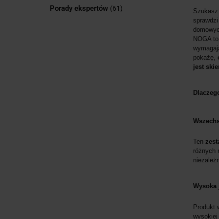
Porady ekspertów
(61)
Szukas
sprawdzi
domowyc
NOGA to 
wymagają
pokażę,
jest ski
Dlaczeg
Wszechs
Ten
zest
różnych 
niezależn
Wysoka 
Produkt 
wysokiej 