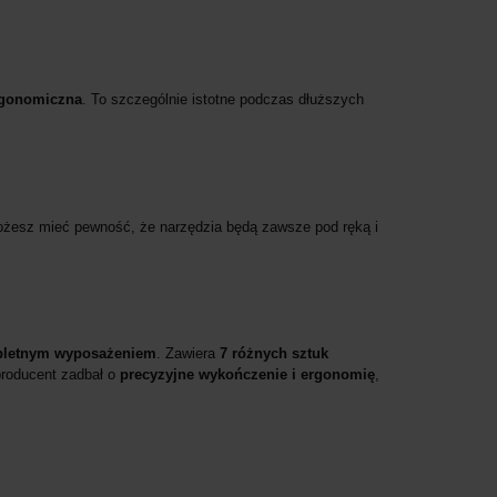
rgonomiczna
. To szczególnie istotne podczas dłuższych
ożesz mieć pewność, że narzędzia będą zawsze pod ręką i
mpletnym wyposażeniem
. Zawiera
7 różnych sztuk
producent zadbał o
precyzyjne wykończenie i ergonomię
,