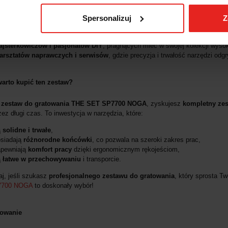
Spersonalizuj
Z
do gratowania THE SET SP7700 NOGA
będzie idealny dla:
ofesjonalnych rzemieślników i stolarzy
, którzy potrzebują niezawodnych 
jsterkowiczów i pasjonatów DIY
, pragnących mieć w swojej kolekcji wysok
arsztatów naprawczych i serwisów
, gdzie precyzja i trwałość narzędzi odg
arto kupić ten zestaw?
 zestaw do gratowania THE SET SP7700 NOGA
, zyskujesz
kompletny zes
ez długi czas. To inwestycja w narzędzia, które:
ą
solidne i trwałe
,
siadają
różnorodne końcówki
, co pozwala na szeroki zakres prac,
apewniają
komfort pracy
dzięki ergonomicznym rękojeściom,
ą
łatwe w przechowywaniu
i transporcie.
aj, jeśli szukasz
profesjonalnego zestawu do gratowania
, który sprosta 
7700 NOGA
to doskonały wybór!
owanie