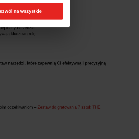
ezwól na wszystkie
narzędzi do codziennych prac.
iej klasy narzędzia.
rywają kluczową rolę.
taw narzędzi, które zapewnią Ci efektywną i precyzyjną
Twoim oczekiwaniom –
Zestaw do gratowania 7 sztuk THE