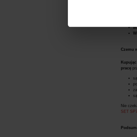
Zestaw 
Pr
Ma
W
Czemu w
Kupując
pracę
prz
s
po
z
s
Nie czek
SET SP
Podsum