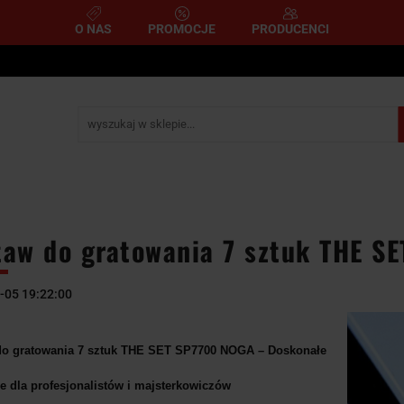
O NAS
PROMOCJE
PRODUCENCI
e
Narzędzia pomiarowe
Narzędzia pneumatyczne
mometryczne
Narzędzia ścierne i tnące
Narzędzia 
A
NARZĘDZIA
NARZĘDZIA
zemysłowe
YCZNE
DYNAMOMETRYCZNE
ŚCIERNE I TNĄC
taw do gratowania 7 sztuk THE S
-05 19:22:00
do gratowania 7 sztuk THE SET SP7700 NOGA – Doskonałe
e dla profesjonalistów i majsterkowiczów