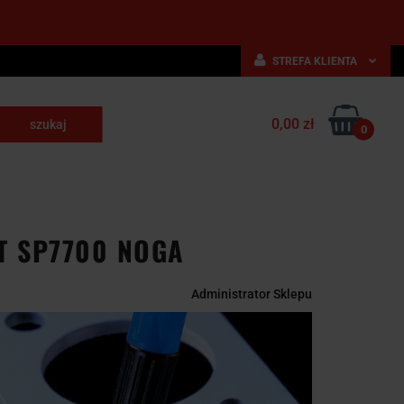
STREFA KLIENTA
Zaloguj się
0,00 zł
Zarejestruj się
0
skrawające
Dodaj zgłoszenie
NARZĘDZIA
WYPOSAŻENIE
E
SKRAWAJĄCE
PRZEMYSŁOWE
ET SP7700 NOGA
Administrator Sklepu