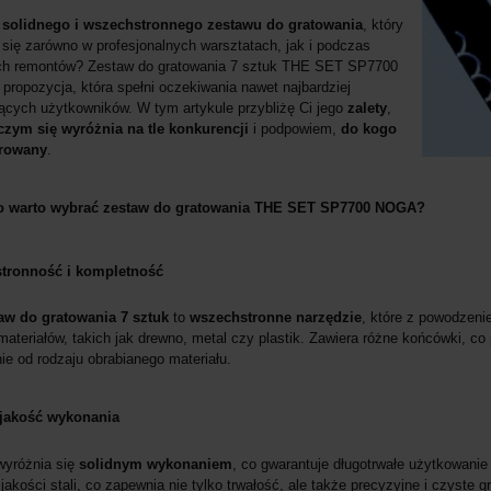
z
solidnego i wszechstronnego zestawu do gratowania
, który
 się zarówno w profesjonalnych warsztatach, jak i podczas
h remontów? Zestaw do gratowania 7 sztuk THE SET SP7700
propozycja, która spełni oczekiwania nawet najbardziej
cych użytkowników. W tym artykule przybliżę Ci jego
zalety
,
czym się wyróżnia na tle konkurencji
i podpowiem,
do kogo
erowany
.
o warto wybrać zestaw do gratowania THE SET SP7700 NOGA?
tronność i kompletność
aw do gratowania 7 sztuk
to
wszechstronne narzędzie
, które z powodzeni
materiałów, takich jak drewno, metal czy plastik. Zawiera różne końcówki, c
ie od rodzaju obrabianego materiału.
jakość wykonania
wyróżnia się
solidnym wykonaniem
, co gwarantuje długotrwałe użytkowani
jakości stali, co zapewnia nie tylko trwałość, ale także precyzyjne i czyste g