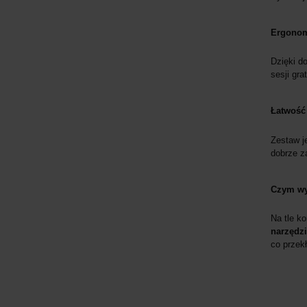
Ergonomi
Dzięki d
sesji gra
Łatwość 
Zestaw j
dobrze z
Czym wy
Na tle ko
narzędzi
co przekł