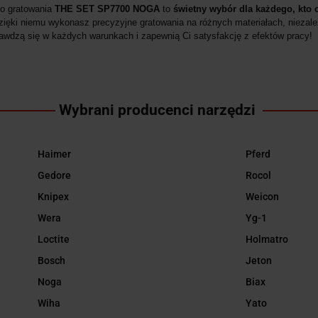
o gratowania
THE SET SP7700 NOGA
to
świetny wybór dla każdego, kto 
zięki niemu wykonasz precyzyjne gratowania na różnych materiałach, niezal
rawdzą się w każdych warunkach i zapewnią Ci satysfakcję z efektów pracy!
Wybrani producenci narzędzi
Haimer
Pferd
Gedore
Rocol
Knipex
Weicon
Wera
Yg-1
Loctite
Holmatro
Bosch
Jeton
Noga
Biax
Wiha
Yato