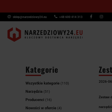
sklep@narzedziowy24.eu
+48 600 414 313
Narzędzia ręczn
Narzędzia dyna
NARZĘDZIA
NARZĘDZIA
NARZĘDZI
Wyposażenie pr
RĘCZNE
POMIAROWE
PNEUMAT
Kategorie
Zes
2026-06
Wszystkie kategorie
(110)
Narzędzia
(51)
Zestaw 
Producenci
(16)
narzędzi
Nowości w ofercie
(4)