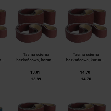
Taśma ścierna
Taśma ścierna
d -
bezkońcowa, korund -
bezkońcowa, korund -
42
50x1000mm K120 42
50x1000mm K80 42
m
36117 022 Forum
36117 016 Forum
13.89
14.70
13.89
14.70