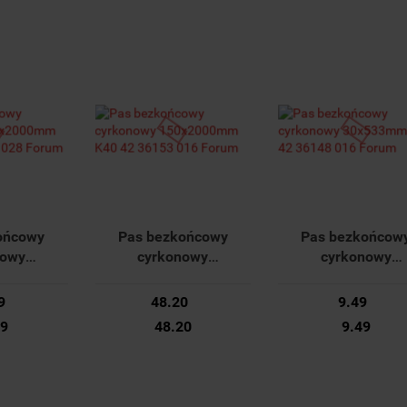
ońcowy
Pas bezkońcowy
Pas bezkońcow
nowy
cyrkonowy
cyrkonowy
mm K100
150x2000mm K40 42
30x533mm K40 
28 Forum
36153 016 Forum
36148 016 Foru
9
48.20
9.49
89
48.20
9.49