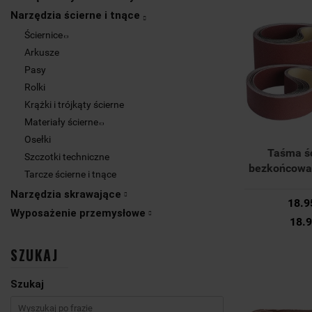
Narzędzia ścierne i tnące
Ściernice
Arkusze
Pasy
Rolki
Krążki i trójkąty ścierne
Materiały ścierne
Osełki
Taśma ś
Szczotki techniczne
bezkońcowa,
Tarcze ścierne i tnące
100x1000
Narzędzia skrawające
42 36118 0
18.9
Wyposażenie przemysłowe
18.
SZUKAJ
Szukaj