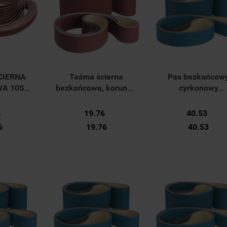
CIERNA
Taśma ścierna
Pas bezkońcow
A 10SZT
bezkońcowa, korund -
cyrkonowy
0MM YT-
100x1000mm K80 42
150x2000mm K80
YATO
36118 016 Forum
36153 025 Foru
6
19.76
40.53
6
19.76
40.53