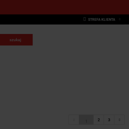
STREFA KLIENTA
Zaloguj się
Zarejestruj się
krawające
Dodaj zgłoszenie
NARZĘDZIA
WYPOSAŻENIE
E
SKRAWAJĄCE
PRZEMYSŁOWE
2
3
1