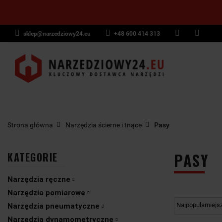
sklep@narzedziowy24.eu
+48 600 414 313
Narzędzia ręczn
Narzędzia dyna
NARZĘDZIA
NARZĘDZIA
NARZĘDZI
Wyposażenie pr
RĘCZNE
POMIAROWE
PNEUMAT
Strona główna
Narzędzia ścierne i tnące
Pasy
PASY
KATEGORIE
Narzędzia ręczne
Narzędzia pomiarowe
Narzędzia pneumatyczne
Narzędzia dynamometryczne