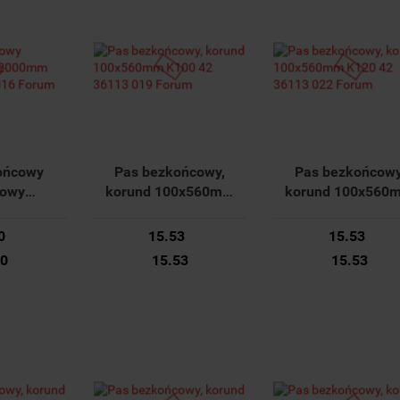
ońcowy
Pas bezkońcowy,
Pas bezkońcowy
nowy
korund 100x560mm
korund 100x560
 K40 42
K100 42 36113 019
K120 42 36113 0
6 Forum
Forum
Forum
0
15.53
15.53
20
15.53
15.53