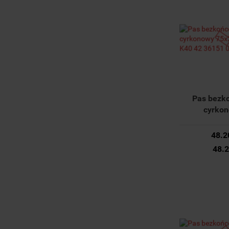
Pas bezk
cyrko
75x2000mm
36151 01
48.2
48.