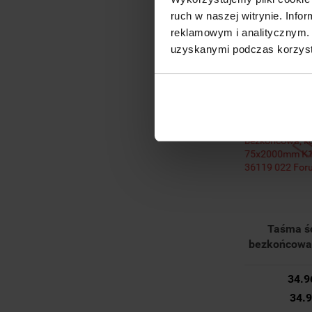
For
14.2
ruch w naszej witrynie. Inf
14.
reklamowym i analitycznym. 
uzyskanymi podczas korzysta
Taśma ś
bezkońcowa,
75x2000mm
36119 02
34.9
34.