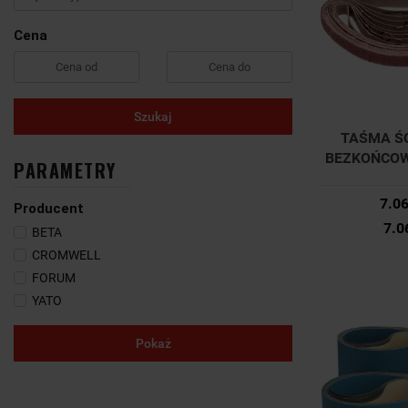
Cena
Szukaj
TAŚMA Ś
BEZKOŃCOW
PARAMETRY
P80 10x33
09744 
7.0
Producent
7.0
BETA
CROMWELL
FORUM
YATO
Pokaż