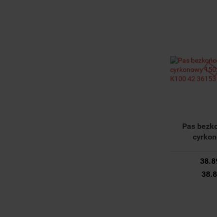
Pas bezk
cyrko
150x2000
42 36153 0
38.8
38.