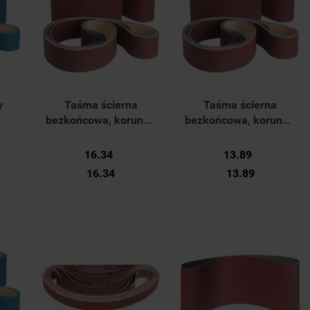
y
Taśma ścierna
Taśma ścierna
bezkońcowa, korund -
bezkońcowa, korund -
 42
50x1000mm K40 42
50x1000mm K100 42
m
36117 010 Forum
36117 019 Forum
16.34
13.89
16.34
13.89