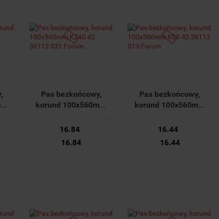
,
Pas bezkońcowy,
Pas bezkońcowy,
mm
korund 100x560mm
korund 100x560mm
22
K240 42 36113 031
K60 42 36113 013
Forum
Forum
16.84
16.44
16.84
16.44