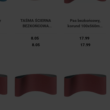
y
TAŚMA ŚCIERNA
Pas bezkońcowy,
BEZKOŃCOWA
korund 100x560mm
42
10SZT. P80
K40 42 36113 010
m
20x520MM YT-09748
Forum
8.05
17.99
YATO
8.05
17.99