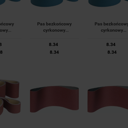
ońcowy
Pas bezkońcowy
Pas bezkońcow
nowy
cyrkonowy
cyrkonowy
m K60 42
30x533mm K120 42
30x533mm K80 
2 Forum
36148 031 Forum
36148 025 Foru
8
8.34
8.34
88
8.34
8.34