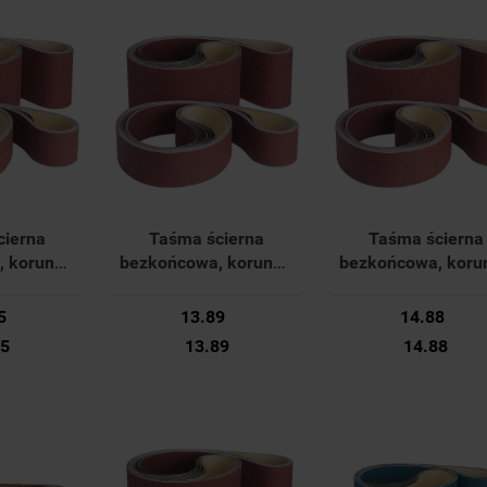
cierna
Taśma ścierna
Taśma ścierna
 korund -
bezkońcowa, korund -
bezkońcowa, korun
mm K120
50x1000mm K240 42
50x1000mm K60 
22 Forum
36117 028 Forum
36117 013 Foru
5
13.89
14.88
95
13.89
14.88