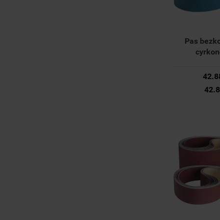
Pas bezk
cyrko
150x2000m
36153 02
42.8
42.