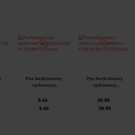
y
Pas bezkońcowy
Pas bezkońcowy
cyrkonowy
cyrkonowy
42
30x533mm K60 42
75x2000mm K100 42
m
36148 022 Forum
36151 028 Forum
8.66
38.89
8.66
38.89