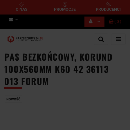
O NAS
PROMOCJE
PRODUCENCI
(
0
)
Zaloguj się
Zarejestruj się
Dodaj zgłoszenie
PAS BEZKOŃCOWY, KORUND
100X560MM K60 42 36113
013 FORUM
NOWOŚĆ