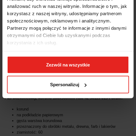
analizować ruch w naszej witrynie. Informacje o tym, jak
Wysyłka+2dni (dostawa 0 od 1000zł net.*)
korzystasz z naszej witryny, udostępniamy partnerom
społecznościowym, reklamowym i analitycznym.
OPIS
Partnerzy mogą połączyć te informacje z innymi danymi
otrzymanymi od Ciebie lub uzyskanymi podczas
korzystania z ich usług.
INFORMACJE DOT.
BEZPIECZEŃSTWA
Zezwól na wszystkie
OPINIE I OCENY (0)
Spersonalizuj
Pas bezkońcowy, korund 100x560mm K60 42 36113 013 Forum:
korund
na podkładzie papierowym
gęsta warstwa korundowa
przeznaczony do obróbki metalu, drewna, farb i lakierów
ziarnistość: 60