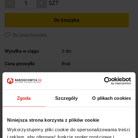
SZT
Do koszyka
Do przechowalni
Wysyłka w ciągu
3 dni
Cena przesyłki
Brak
Dostępność
Duża dostępność
Waga
0.047 kg
Zgoda
Szczegóły
O plikach cookies
Pobierz produkt do PDF
Niniejsza strona korzysta z plików cookie
EAN
4317784863131
Wykorzystujemy pliki cookie do spersonalizowania treści
i reklam, aby oferować funkcje społecznościowe i