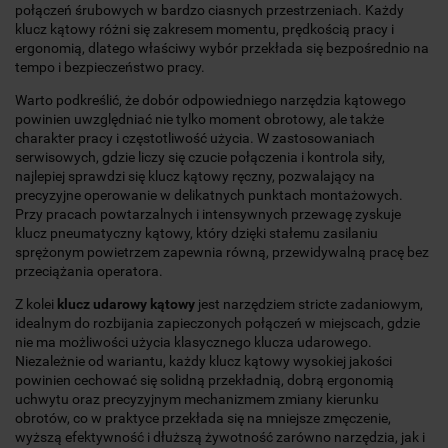
połączeń śrubowych w bardzo ciasnych przestrzeniach. Każdy
klucz kątowy różni się zakresem momentu, prędkością pracy i
ergonomią, dlatego właściwy wybór przekłada się bezpośrednio na
tempo i bezpieczeństwo pracy.
Warto podkreślić, że dobór odpowiedniego narzędzia kątowego
powinien uwzględniać nie tylko moment obrotowy, ale także
charakter pracy i częstotliwość użycia. W zastosowaniach
serwisowych, gdzie liczy się czucie połączenia i kontrola siły,
najlepiej sprawdzi się klucz kątowy ręczny, pozwalający na
precyzyjne operowanie w delikatnych punktach montażowych.
Przy pracach powtarzalnych i intensywnych przewagę zyskuje
klucz pneumatyczny kątowy, który dzięki stałemu zasilaniu
sprężonym powietrzem zapewnia równą, przewidywalną pracę bez
przeciążania operatora.
Z kolei
klucz udarowy kątowy
jest narzędziem stricte zadaniowym,
idealnym do rozbijania zapieczonych połączeń w miejscach, gdzie
nie ma możliwości użycia klasycznego klucza udarowego.
Niezależnie od wariantu, każdy klucz kątowy wysokiej jakości
powinien cechować się solidną przekładnią, dobrą ergonomią
uchwytu oraz precyzyjnym mechanizmem zmiany kierunku
obrotów, co w praktyce przekłada się na mniejsze zmęczenie,
wyższą efektywność i dłuższą żywotność zarówno narzędzia, jak i