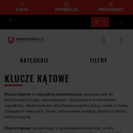
O NAS
PROMOCJE
PRODUCENCI
(
0
)
Zaloguj się
Zarejestruj się
Dodaj zgłoszenie
KATEGORIE
FILTRY
KLUCZE KĄTOWE
Klucze kątowe
to
narzędzia pneumatyczne
przeznaczone do
profesjonalnych prac warsztatowych. Wyposażone w mechanizm
zapadkowy, dwukierunkowe umożliwiają wygodną pracę, nawet w trudno
dostępnych miejscach. Swoje zastosowanie znajdują głównie w branży
motoryzacyjnej.
Klucze kątowe
są wykonany z wysokojakościowej stali, w celu