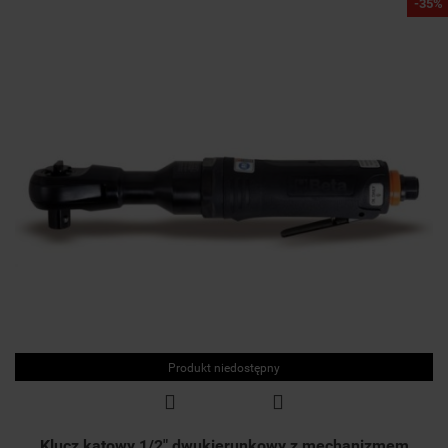
-35%
Produkt niedostępny
Klucz kątowy 1/2" dwukierunkowy z mechanizmem