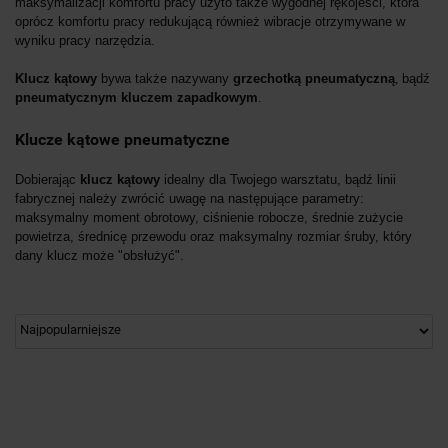
maksymalizacji komfortu pracy użyto także wygodnej rękojeści, która
oprócz komfortu pracy redukującą również wibracje otrzymywane w
wyniku pracy narzędzia.
Klucz kątowy
bywa także nazywany
grzechotką pneumatyczną
,
bądź
pneumatycznym kluczem zapadkowym
.
Klucze kątowe pneumatyczne
Dobierając
klucz kątowy
idealny dla Twojego warsztatu, bądź linii
fabrycznej należy zwrócić uwagę na następujące parametry:
maksymalny moment obrotowy, ciśnienie robocze, średnie zużycie
powietrza, średnicę przewodu oraz maksymalny rozmiar śruby, który
dany klucz może "obsłużyć".