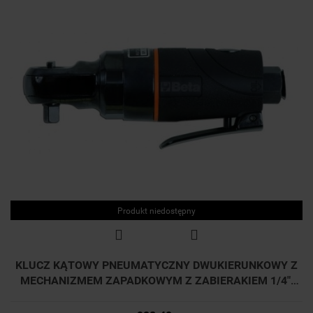
Produkt niedostępny
KLUCZ KĄTOWY PNEUMATYCZNY DWUKIERUNKOWY Z
MECHANIZMEM ZAPADKOWYM Z ZABIERAKIEM 1/4",
24NM, 1921B1 BETA