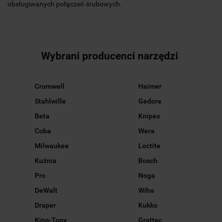
obsługiwanych połączeń śrubowych.
Wybrani producenci narzędzi
Cromwell
Haimer
Stahlwille
Gedore
Beta
Knipex
Coba
Wera
Milwaukee
Loctite
Kuźnia
Bosch
Pro
Noga
DeWalt
Wiha
Draper
Kukko
King-Tony
Grattec