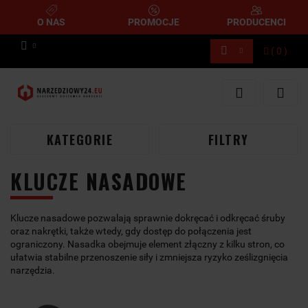
O NAS
PROMOCJE
PRODUCENCI
(
0
)
Zaloguj się
Zarejestruj się
Dodaj zgłoszenie
KATEGORIE
FILTRY
KLUCZE NASADOWE
Klucze nasadowe pozwalają sprawnie dokręcać i odkręcać śruby
oraz nakrętki, także wtedy, gdy dostęp do połączenia jest
ograniczony. Nasadka obejmuje element złączny z kilku stron, co
ułatwia stabilne przenoszenie siły i zmniejsza ryzyko ześlizgnięcia
narzędzia.