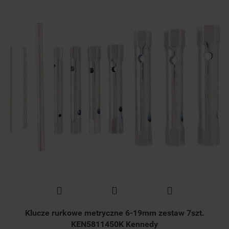
Klucze rurkowe metryczne 6-19mm zestaw 7szt.
KEN5811450K Kennedy