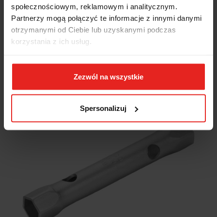
społecznościowym, reklamowym i analitycznym.
164.73
Partnerzy mogą połączyć te informacje z innymi danymi
164.73
otrzymanymi od Ciebie lub uzyskanymi podczas
korzystania z ich usług.
Zezwól na wszystkie
Spersonalizuj