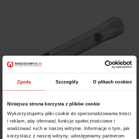
Zgoda
Szczegóły
O plikach cookies
Niniejsza strona korzysta z plików cookie
Wykorzystujemy pliki cookie do spersonalizowania treści
i reklam, aby oferować funkcje społecznościowe i
Dwustronny klucz nasadowy 30x34 mm 1936M-30-34
analizować ruch w naszej witrynie. Informacje o tym, jak
BAHCO
korzystasz z naszej witryny, udostępniamy partnerom