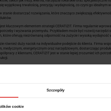
tów, takich jak frezy, wiertła, narzędzia tokarskie oraz specjalistyczne
 się wyjątkową trwałością, precyzją i wydajnością, co czyni go idealn
w stanie dostarczać rozwiązania, które znacząco zwiększają efektywnoś
duktów.
jest kluczowym elementem strategii CERATIZIT. Firma regularnie wprow
ę potrzeby i wyzwania przemysłu. Przykładem może być rozwój narzędzi
 które oferują niezrównaną odporność na zużycie i wysoką wydajność 
ie również duży nacisk na indywidualne podejście do klienta. Firma ws
, medycznym, energetycznym oraz narzędziowym, dostarczając produkt
 współpracy z klientami, CERATIZIT jest w stanie lepiej zrozumieć ich potr
ukcji.
owanej technologii, innowacyjnym rozwiązaniom oraz silnemu zaangażow
jących. Firma nieustannie dąży do doskonałości, dostarczając produkty, 
u. CERATIZIT to synonim niezawodności, precyzji i innowacyjności, co sp
najlepszych rozwiązań w zakresie obróbki skrawaniem.
Szczegóły
Wybrani producenci narzędzi
 plików cookie