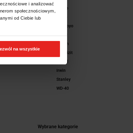
ołecznościowe i analizować
Bahco
artnerom społecznościowym,
Dotco
anymi od Ciebie lub
Mitutoyo
Fanar
Forum
ezwól na wszystkie
Ceratizit
Jotkel
Irwin
Stanley
WD-40
Wybrane kategorie