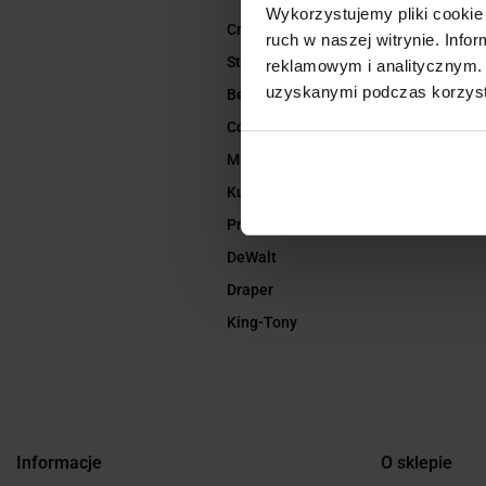
Wykorzystujemy pliki cookie 
Cromwell
ruch w naszej witrynie. Inf
Stahlwille
reklamowym i analitycznym. 
uzyskanymi podczas korzysta
Beta
Coba
Milwaukee
Kuźnia
Pro
DeWalt
Draper
King-Tony
Informacje
O sklepie