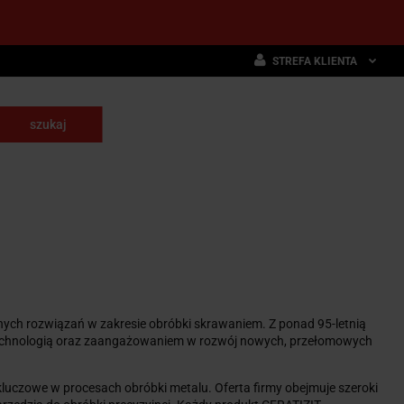
STREFA KLIENTA
Zaloguj się
Zarejestruj się
skrawające
Dodaj zgłoszenie
NARZĘDZIA
WYPOSAŻENIE
E
SKRAWAJĄCE
PRZEMYSŁOWE
ych rozwiązań w zakresie obróbki skrawaniem. Z ponad 95-letnią
 technologią oraz zaangażowaniem w rozwój nowych, przełomowych
 kluczowe w procesach obróbki metalu. Oferta firmy obejmuje szeroki