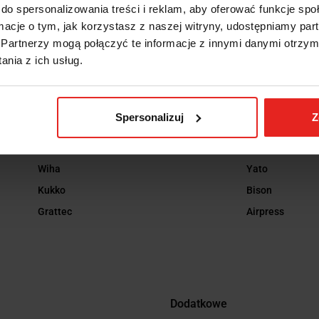
do spersonalizowania treści i reklam, aby oferować funkcje sp
Haimer
Pferd
ormacje o tym, jak korzystasz z naszej witryny, udostępniamy p
Gedore
Rocol
Partnerzy mogą połączyć te informacje z innymi danymi otrzym
nia z ich usług.
Knipex
Weicon
Wera
Yg-1
Loctite
Holmatro
Spersonalizuj
Z
Bosch
Jeton
Noga
Biax
Wiha
Yato
Kukko
Bison
Grattec
Airpress
Dodatkowe