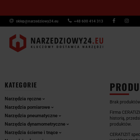
sklep@narzedziowy24.eu
+48 600 414 313
Narzędzia ręczn
Narzędzia dyna
NARZĘDZIA
NARZĘDZIA
NARZĘDZI
Wyposażenie pr
RĘCZNE
POMIAROWE
PNEUMAT
PRODUC
KATEGORIE
Narzędzia ręczne
Brak produktów
Narzędzia pomiarowe
Firma CERATIZI
Narzędzia pneumatyczne
historią, prze
Narzędzia dynamometryczne
produktów.
Narzędzia ścierne i tnące
CERATIZIT specj