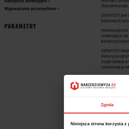
wachlarz produk
Narzędzia skrawające
charakteryzuje
Wyposażenie przemysłowe
CERATIZIT jest 
końcowych pro
PARAMETRY
Innowacyjność 
zmieniające si
kompozytowych,
CERATIZIT kładz
motoryzacyjnym
Dzięki bliskiej
codziennej prod
Dzięki zaawans
narzędzi skrawa
sukcesu na rynk
poszukujących 
Zgoda
Niniejsza strona korzysta z