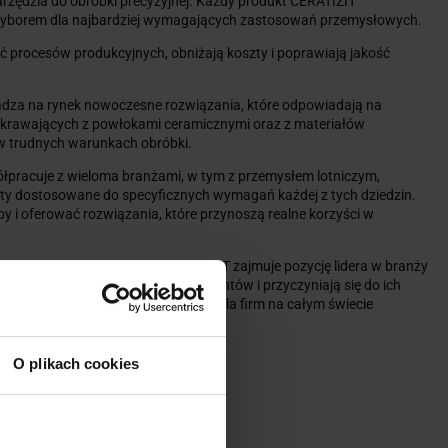
 narzędzia do obróbki precyzyjnej. Każdy produkt CERATIZIT
ym wyborem dla najbardziej wymagających zastosowań przemysłowych.
ć procesów produkcyjnych, obniżają koszty i poprawiają jakość
adza na rynek nowoczesne rozwiązania, które odpowiadają na
 skrawających z powłokami ceramicznymi oraz z materiałów
w trudnych warunkach obróbki.
półpracuje z wieloma branżami, w tym z przemysłem lotniczym,
y dostosowane do specyficznych wymagań każdej z tych dziedzin.
zeby i oferować rozwiązania, które przynoszą realne korzyści w
aniu w badania i rozwój, CERATIZIT zajmuje pozycję lidera w branży
które przekraczają oczekiwania klientów i przyczyniają się do ich
rawia, że jest zaufanym partnerem dla firm na całym świecie
O plikach cookies