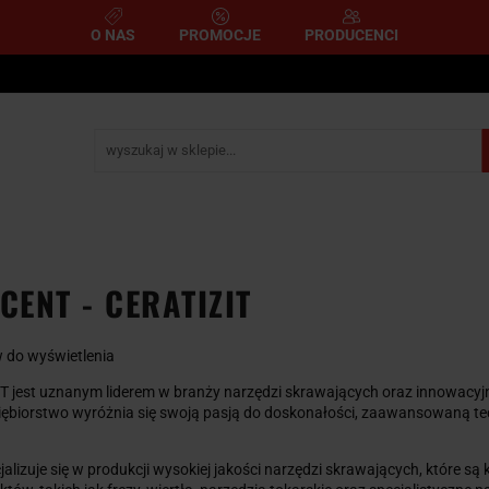
O NAS
PROMOCJE
PRODUCENCI
e
Narzędzia pomiarowe
Narzędzia pneumatyczne
mometryczne
Narzędzia ścierne i tnące
Narzędzia 
A
NARZĘDZIA
NARZĘDZIA
zemysłowe
YCZNE
DYNAMOMETRYCZNE
ŚCIERNE I TNĄC
ENT - CERATIZIT
 do wyświetlenia
T jest uznanym liderem w branży narzędzi skrawających oraz innowacyjn
dsiębiorstwo wyróżnia się swoją pasją do doskonałości, zaawansowaną
alizuje się w produkcji wysokiej jakości narzędzi skrawających, które są