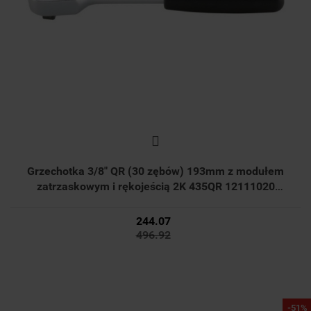
Grzechotka 3/8" QR (30 zębów) 193mm z modułem
zatrzaskowym i rękojeścią 2K 435QR 12111020
Stahlwille
244.07
496.92
244.07
496.92
-51%