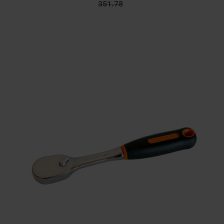
351.78
172.69
351.78