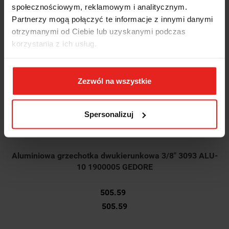
społecznościowym, reklamowym i analitycznym.
Partnerzy mogą połączyć te informacje z innymi danymi
otrzymanymi od Ciebie lub uzyskanymi podczas
korzystania z ich usług.
Zezwól na wszystkie
Spersonalizuj
Aluminiowa grzechotka dwukierunkowa 3/8" 3093 ALU-
10 1900005 GEDORE
505.59
505.59