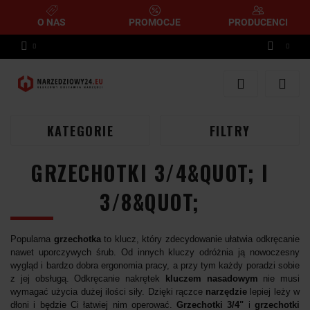
O NAS
PROMOCJE
PRODUCENCI
Zaloguj się
Zarejestruj się
Dodaj zgłoszenie
KATEGORIE
FILTRY
GRZECHOTKI 3/4&QUOT; I
3/8&QUOT;
Popularna
grzechotka
to klucz, który zdecydowanie ułatwia odkręcanie
nawet uporczywych śrub. Od innych kluczy odróżnia ją nowoczesny
wygląd i bardzo dobra ergonomia pracy, a przy tym każdy poradzi sobie
z jej obsługą. Odkręcanie nakrętek
kluczem nasadowym
nie musi
wymagać użycia dużej ilości siły. Dzięki rączce
narzędzie
lepiej leży w
dłoni i będzie Ci łatwiej nim operować.
Grzechotki 3/4"
i
grzechotki