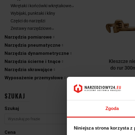
Wkrętaki i końcówki wkrętakowe
Wybijaki, punktaki i kliny
Części do narzędzi
Zestawy narzędziowe
Narzędzia pomiarowe
Narzędzia pneumatyczne
Narzędzia dynamometryczne
Produkt nie
Kleszcze ni
Narzędzia ścierne i tnące
do rur 30
Narzędzia skrawające
575-3
Wyposażenie przemysłowe
805.
805.
SZUKAJ
Szukaj
Zgoda
Niniejsza strona korzysta z
Cena