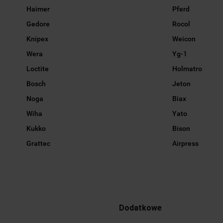
Haimer
Pferd
Gedore
Rocol
Knipex
Weicon
Wera
Yg-1
Loctite
Holmatro
Bosch
Jeton
Noga
Biax
Wiha
Yato
Kukko
Bison
Grattec
Airpress
Dodatkowe