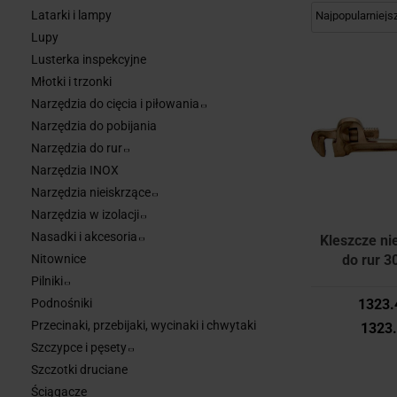
Latarki i lampy
Lupy
Lusterka inspekcyjne
Młotki i trzonki
Narzędzia do cięcia i piłowania
Narzędzia do pobijania
Narzędzia do rur
Narzędzia INOX
Narzędzia nieiskrzące
Narzędzia w izolacji
Nasadki i akcesoria
Kleszcze ni
Nitownice
do rur 
KEN575
Pilniki
Kenn
Podnośniki
1323.
Przecinaki, przebijaki, wycinaki i chwytaki
1323
Szczypce i pęsety
Szczotki druciane
Ściągacze