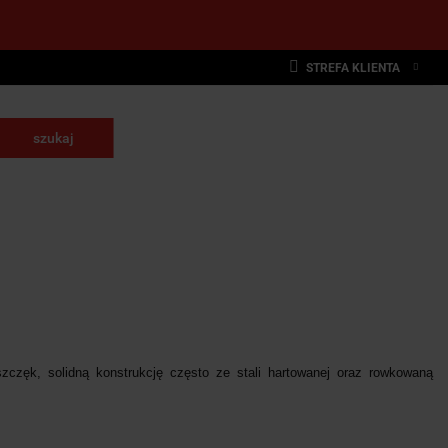
STREFA KLIENTA
Zaloguj się
Zarejestruj się
krawające
Dodaj zgłoszenie
NARZĘDZIA
WYPOSAŻENIE
E
SKRAWAJĄCE
PRZEMYSŁOWE
zczęk, solidną konstrukcję często ze stali hartowanej oraz rowkowaną