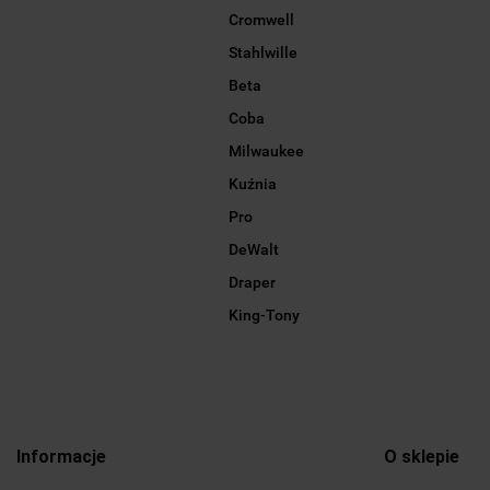
Cromwell
Stahlwille
Beta
Coba
Milwaukee
Kuźnia
Pro
DeWalt
Draper
King-Tony
Informacje
O sklepie