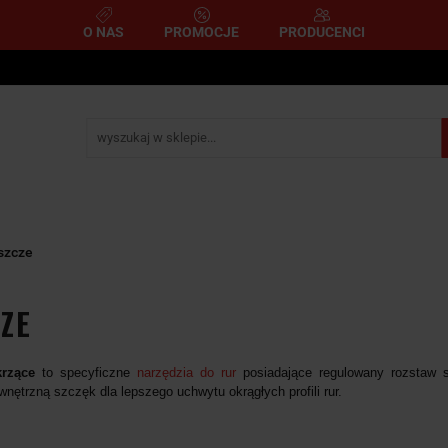
O NAS
PROMOCJE
PRODUCENCI
e
Narzędzia pomiarowe
Narzędzia pneumatyczne
mometryczne
Narzędzia ścierne i tnące
Narzędzia s
A
NARZĘDZIA
NARZĘDZIA
zemysłowe
YCZNE
DYNAMOMETRYCZNE
ŚCIERNE I TNĄC
szcze
ZE
krzące
to specyficzne
narzędzia do rur
posiadające regulowany rozstaw s
nętrzną szczęk dla lepszego uchwytu okrągłych profili rur.