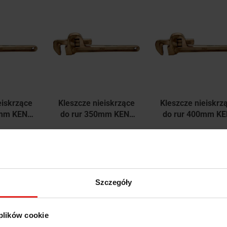
dostępny
Produkt niedostępny
Produkt niedostępny
eiskrzące
Kleszcze nieiskrzące
Kleszcze nieiskrz
0mm KEN-
do rur 350mm KEN-
do rur 400mm KE
580K
575-3740K
575-3600K
16
1743.74
987.63
16
1743.74
987.63
Szczegóły
 plików cookie