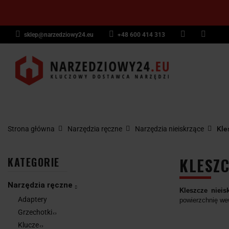
sklep@narzedziowy24.eu
+48 600 414 313
Narzędzia ręczn
Narzędzia dyna
NARZĘDZIA
NARZĘDZIA
NARZĘDZI
Wyposażenie pr
RĘCZNE
POMIAROWE
PNEUMAT
Strona główna
Narzędzia ręczne
Narzędzia nieiskrzące
Kle
KLESZC
KATEGORIE
Narzędzia ręczne
Kleszcze nieis
Adaptery
powierzchnię wew
Grzechotki
Klucze