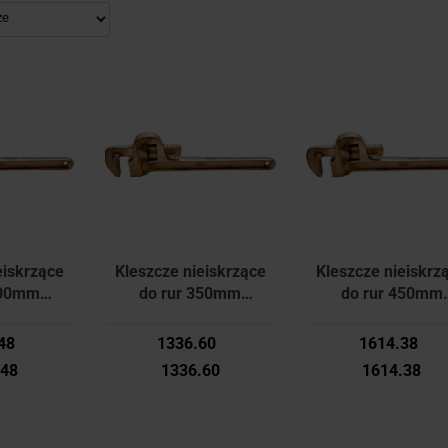
eiskrzące
Kleszcze nieiskrzące
Kleszcze nieiskrz
300mm
do rur 350mm
do rur 450mm
3720K
KEN5753620K
KEN5753640K
edy
Kennedy
Kennedy
48
1336.60
1614.38
.48
1336.60
1614.38