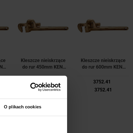
Produkt niedostępny
Produkt niedostępny
ące
Kleszcze nieiskrzące
Kleszcze nieiskrzące
N-
do rur 450mm KEN-
do rur 600mm KEN-
575-3760K
575-3780K
2617.14
3752.41
2617.14
3752.41
O plikach cookies