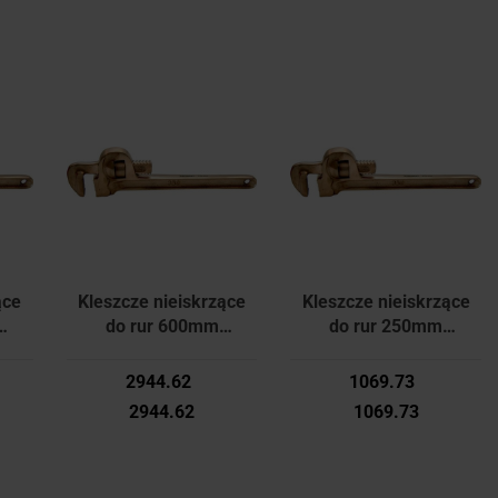
Produkt niedostępny
ące
Kleszcze nieiskrzące
Kleszcze nieiskrzące
do rur 600mm
do rur 250mm
KEN5753660K
KEN5753700K
Kennedy
2944.62
1069.73
2944.62
1069.73