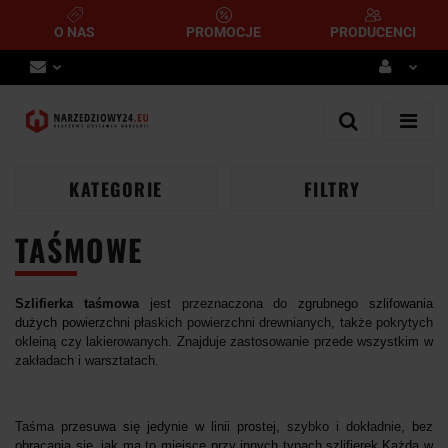
O NAS
PROMOCJE
PRODUCENCI
Zaloguj się
Zarejestruj się
Dodaj zgłoszenie
KATEGORIE
FILTRY
TAŚMOWE
Szlifierka taśmowa
jest przeznaczona do
zgrubnego szlifowania
dużych powierzchni
płaskich powierzchni drewnianych, także pokrytych
okleiną czy lakierowanych. Znajduje zastosowanie przede wszystkim w
zakładach i warsztatach.
Taśma
przesuwa się jedynie w linii prostej
, szybko i dokładnie,
bez
obracania się, jak ma to miejsce przy innych typach szlifierek.
Każda w