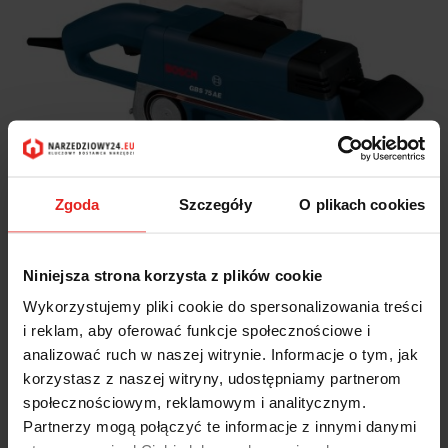
Zgoda
Szczegóły
O plikach cookies
Produkt niedostępny
Niniejsza strona korzysta z plików cookie
SZLIFIERKA TAŚMOWA GBS 75AE 0601274708 BOSCH
Wykorzystujemy pliki cookie do spersonalizowania treści
i reklam, aby oferować funkcje społecznościowe i
analizować ruch w naszej witrynie. Informacje o tym, jak
1176.89
korzystasz z naszej witryny, udostępniamy partnerom
1176.89
społecznościowym, reklamowym i analitycznym.
Partnerzy mogą połączyć te informacje z innymi danymi