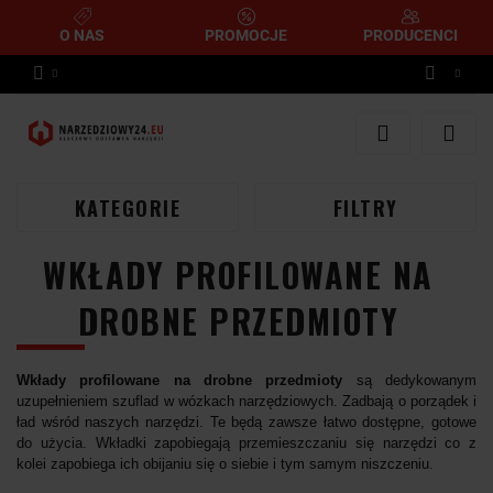
O NAS
PROMOCJE
PRODUCENCI
Zaloguj się
Zarejestruj się
Dodaj zgłoszenie
KATEGORIE
FILTRY
WKŁADY PROFILOWANE NA
DROBNE PRZEDMIOTY
Wkłady profilowane na drobne przedmioty
są dedykowanym
uzupełnieniem szuflad w wózkach narzędziowych. Zadbają o porządek i
ład wśród naszych narzędzi. Te będą zawsze łatwo dostępne, gotowe
do użycia. Wkładki zapobiegają przemieszczaniu się narzędzi co z
kolei zapobiega ich obijaniu się o siebie i tym samym niszczeniu.