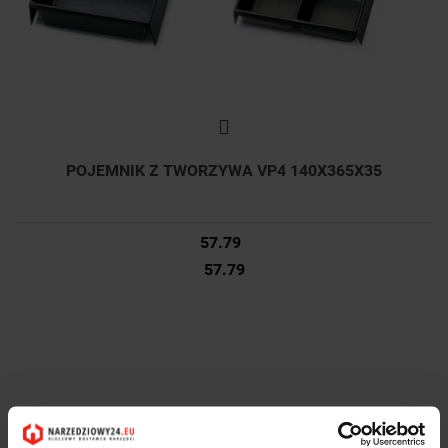
POJEMNIK Z TWORZYWA VP4 140X365X35
57.79
57.79