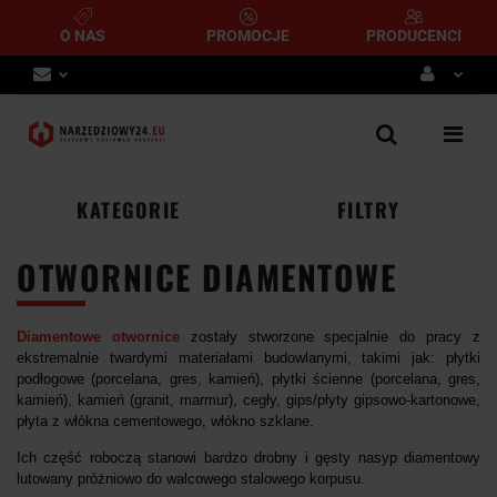
O NAS
PROMOCJE
PRODUCENCI
Zaloguj się
Zarejestruj się
Dodaj zgłoszenie
KATEGORIE
FILTRY
OTWORNICE DIAMENTOWE
Diamentowe otwornice
zostały stworzone specjalnie do pracy z
ekstremalnie twardymi materiałami
budowlanymi, takimi jak: płytki
podłogowe (porcelana, gres, kamień), płytki ścienne (porcelana, gres,
kamień), kamień (granit, marmur), cegły, gips/płyty gipsowo-kartonowe,
płyta z włókna cementowego, włókno szklane.
Ich część roboczą stanowi bardzo drobny i gęsty nasyp diamentowy
lutowany próżniowo do walcowego stalowego korpusu.