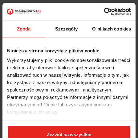
Zgoda
Szczegóły
O plikach cookies
Wiertło koronkowe diamentowe 42x150mm KBE-280-
0310K
Niniejsza strona korzysta z plików cookie
Wykorzystujemy pliki cookie do spersonalizowania treści
231.43
i reklam, aby oferować funkcje społecznościowe i
231.43
analizować ruch w naszej witrynie. Informacje o tym, jak
korzystasz z naszej witryny, udostępniamy partnerom
społecznościowym, reklamowym i analitycznym.
Partnerzy mogą połączyć te informacje z innymi danymi
otrzymanymi od Ciebie lub uzyskanymi podczas
korzystania z ich usług.
Zezwól na wszystkie