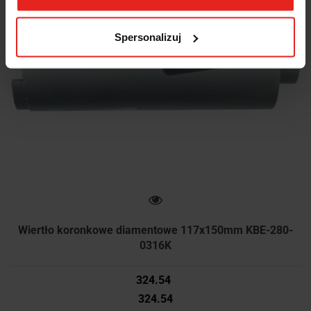
Spersonalizuj
Wiertło koronkowe diamentowe 117x150mm KBE-280-
0316K
324.54
324.54