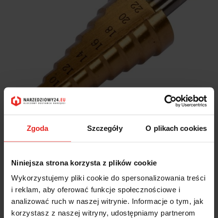
Zgoda
Szczegóły
O plikach cookies
Niniejsza strona korzysta z plików cookie
Wiertło stopniowe 4-22MM YT-44741 YATO
Wykorzystujemy pliki cookie do spersonalizowania treści
i reklam, aby oferować funkcje społecznościowe i
16.25
analizować ruch w naszej witrynie. Informacje o tym, jak
16.25
korzystasz z naszej witryny, udostępniamy partnerom