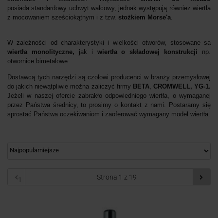
posiada standardowy uchwyt walcowy, jednak występują również wiertla
z mocowaniem sześciokątnym i z tzw.
stożkiem Morse'a
.
W zależności od charakterystyki i wielkości otworów, stosowane są
wiertła monolityczne,
jak i
wiertła o składowej konstrukcji
np.
otwornice bimetalowe.
Dostawcą tych narzędzi są
czołowi
producenci w branży przemysłowej
do jakich niewątpliwie można zaliczyć firmy
BETA
,
CROMWELL, YG-1.
Jeżeli w naszej ofercie zabrakło odpowiedniego wiertła, o wymaganej
przez Państwa średnicy, to prosimy o kontakt z nami. Postaramy się
sprostać Państwa oczekiwaniom i
zaoferować wymagany
model wiertła.
1