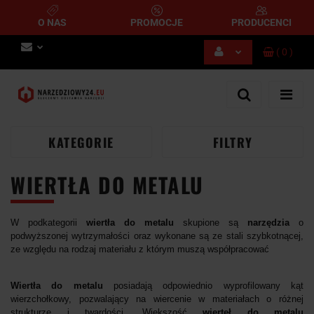
O NAS
PROMOCJE
PRODUCENCI
(
0
)
Zaloguj się
Zarejestruj się
Dodaj zgłoszenie
KATEGORIE
FILTRY
WIERTŁA DO METALU
W podkategorii
wiertła do metalu
skupione są
narzędzia
o
podwyższonej wytrzymałości oraz
wykonane są ze stali szybkotnącej,
ze względu na rodzaj materiału z którym muszą współpracować
Wiertła do metalu
posiadają
odpowiednio wyprofilowany
kąt
wierzchołkowy, pozwalający na wiercenie w materiałach o różnej
strukturze i twardości. Większość
wierteł do metalu