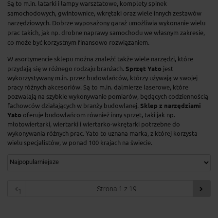
Są to m.in. latarki i lampy warsztatowe, komplety spinek
samochodowych, gwintownice, wkrętaki oraz wiele innych zestawów
narzędziowych. Dobrze wyposażony garaż umożliwia wykonanie wielu
prac takich, jak np. drobne naprawy samochodu we własnym zakresie,
co może być korzystnym finansowo rozwiązaniem.
W asortymencie sklepu można znaleźć także wiele narzędzi, które
przydają się
w różnego rodzaju branżach.
Sprzęt Yato
jest
wykorzystywany m.in. przez budowlańców, którzy używają w swojej
pracy różnych akcesoriów. Są to m.in. dalmierze laserowe, które
pozwalają na szybkie wykonywanie pomiarów, będących codziennością
fachowców działających w branży budowlanej.
Sklep z narzędziami
Yato
oferuje budowlańcom również inny sprzęt, taki jak np.
młotowiertarki, wiertarki i wiertarko-wkrętarki potrzebne do
wykonywania różnych prac. Yato to uznana marka, z której korzysta
wielu specjalistów, w ponad 100 krajach na świecie.
1