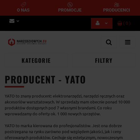
O NAS
PROMOCJE
PRODUCENCI
(
0
)
Zaloguj się
Zarejestruj się
Dodaj zgłoszenie
KATEGORIE
FILTRY
PRODUCENT - YATO
YATO to znany producent: elektronarzędzi, narzędzi ręcznych oraz
akcesoriów warsztatowych. W sprzedaży mam obecnie ponad 10 000
produktów dostępnych pod 7 własnymi brandami. Co roku
wprowadzamy do oferty ok. 1 000 nowych sprzętów.
YATO to marka kierowana do profesjonalistów. Jest ona dobrze
postrzegana na rynku zarówno pod względem jakości, jak i ceny
oferowanych produktów. Cechuje się estetycznym, nowoczesnym