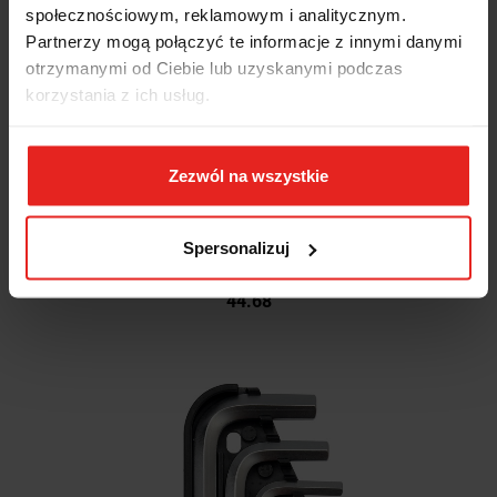
społecznościowym, reklamowym i analitycznym.
Partnerzy mogą połączyć te informacje z innymi danymi
otrzymanymi od Ciebie lub uzyskanymi podczas
korzystania z ich usług.
Zezwól na wszystkie
WALIZKA NARZĘDZIOWA HERMET 232x192x111MM
YT-08900 YATO
Spersonalizuj
44.68
44.68