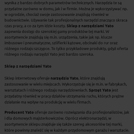
wynika z bardzo dobrych parametrów technicznych. Narzędzia te są
przydatne zarówno
w domu, jak i w firmie. Można je wykorzystywać np.
w ogrodzie, chociaż swoje zastosowanie znajdują również w
budownictwie. Używanie tak profesjonalnych narzędzi znacząco skraca
czas pracy, a co za tym idzie koszty.
Sklep z narzędziami Yato
zapewnia dostęp do szerokiej gamy produktów tej marki. W
asortymencie znajdują się m.in. urządzenia, takie jak np. klucze
imbusowe i pneumatyczne, szlifierki kątowe, obcinaki do rur oraz
różnego rodzaju szczypce. To tylko przykładowe produkty, gdyż oferta
różnego rodzaju narzędzi Yato jest bardzo szeroka.
Sklep z narzędziami Yato
Sklep internetowy oferuje
narzędzia Yato
, które znajdują
zastosowanie w wielu miejscach. Wykorzystuje się je m.in. w fabrykach,
warsztatach i różnego rodzaju narzędziowniach.
Sprzęt Yato
jest
przydatny również w pracy działów utrzymania ruchu, których prężne
działanie ma wpływ na produkcję w wielu firmach.
Producent Yato
oferuje zarówno rozwiązania dla profesjonalistów, jak
i dla domowych majsterkowiczów. Oprócz elektronarzędzi, w
asortymencie sklepu znajduje się także szereg akcesoriów tej marki,
które powinny znaleźć się w każdym przydomowym garażu i warsztacie.