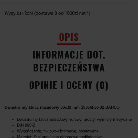
Wysyłka+2dni (dostawa 0 od 1000zł net.*)
OPIS
INFORMACJE DOT.
BEZPIECZEŃSTWA
OPINIE I OCENY (0)
Dwustronny klucz nasadowy 30x32 mm 1936M-30-32 BAHCO
Dwustronny klucz nasadowy, rurowy, prosty, wymiary metryczne
DIN 896-B
Wykończenie: niklowo-chromowe, polerowane
Materiał: Stal specjalna chromowo-molibdenowa