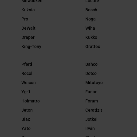
Milwaukee
Loctite
Kuźnia
Bosch
Pro
Noga
DeWalt
Wiha
Draper
Kukko
King-Tony
Grattec
Pferd
Bahco
Rocol
Dotco
Weicon
Mitutoyo
Yg-1
Fanar
Holmatro
Forum
Jeton
Ceratizit
Biax
Jotkel
Yato
Irwin