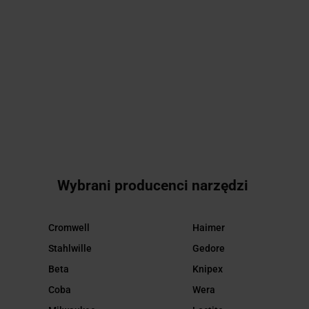
KLUCZ PŁASKI 19*22MM
23.47
Wybrani producenci narzędzi
Cromwell
Haimer
Stahlwille
Gedore
Beta
Knipex
Coba
Wera