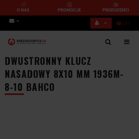
O NAS
PROMOCJE
PRODUCENCI
(
0
)
Zaloguj się
Zarejestruj się
Dodaj zgłoszenie
DWUSTRONNY KLUCZ
NASADOWY 8X10 MM 1936M-
8-10 BAHCO