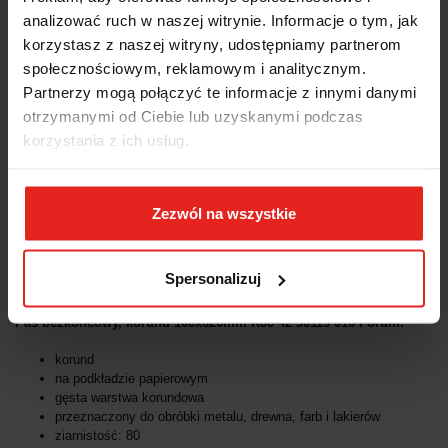
analizować ruch w naszej witrynie. Informacje o tym, jak
Wysyłka+2dni (dostawa 0 od 1000zł net.*)
korzystasz z naszej witryny, udostępniamy partnerom
społecznościowym, reklamowym i analitycznym.
OPIS
Partnerzy mogą połączyć te informacje z innymi danymi
otrzymanymi od Ciebie lub uzyskanymi podczas
korzystania z ich usług.
INFORMACJE DOT.
BEZPIECZEŃSTWA
Zezwól na wszystkie
OPINIE I OCENY (0)
Spersonalizuj
Pas bezkońcowy, korund 100x620mm K80 42 36115 016 Forum:
korund
na podkładzie papierowym
gęsta warstwa korundowa
przeznaczony do obróbki metalu, drewna, farb i lakierów
ziarnistość: 80