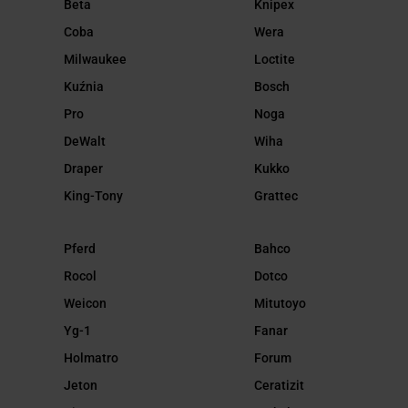
Beta
Knipex
Coba
Wera
Milwaukee
Loctite
Kuźnia
Bosch
Pro
Noga
DeWalt
Wiha
Draper
Kukko
King-Tony
Grattec
Pferd
Bahco
Rocol
Dotco
Weicon
Mitutoyo
Yg-1
Fanar
Holmatro
Forum
Jeton
Ceratizit