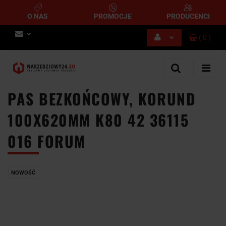
O NAS
PROMOCJE
PRODUCENCI
(
0
)
Zaloguj się
Zarejestruj się
Dodaj zgłoszenie
PAS BEZKOŃCOWY, KORUND
100X620MM K80 42 36115
016 FORUM
NOWOŚĆ