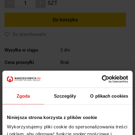
SZT
Do koszyka
Do przechowalni
Wysyłka w ciągu
3 dni
Cena przesyłki
Brak
Dostępność
Duża dostępność
Waga
0.046 kg
Zgoda
Szczegóły
O plikach cookies
Pobierz produkt do PDF
Niniejsza strona korzysta z plików cookie
EAN
4317784863216
Wykorzystujemy pliki cookie do spersonalizowania treści
i reklam, aby oferować funkcje społecznościowe i