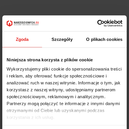
Zgoda
Szczegóły
O plikach cookies
Niniejsza strona korzysta z plików cookie
Wykorzystujemy pliki cookie do spersonalizowania treści
i reklam, aby oferować funkcje społecznościowe i
Symbol:
42 46006 209
analizować ruch w naszej witrynie. Informacje o tym, jak
korzystasz z naszej witryny, udostępniamy partnerom
społecznościowym, reklamowym i analitycznym.
3242.99
Partnerzy mogą połączyć te informacje z innymi danymi
3242.99
otrzymanymi od Ciebie lub uzyskanymi podczas
korzystania z ich usług.
Wysyłka w ciągu
3 dni