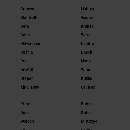
Cromwell
Haimer
Stahlwille
Gedore
Beta
Knipex
Coba
Wera
Milwaukee
Loctite
Kuźnia
Bosch
Pro
Noga
DeWalt
Wiha
Draper
Kukko
King-Tony
Grattec
Pferd
Bahco
Rocol
Dotco
Weicon
Mitutoyo