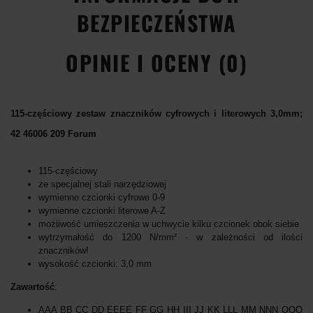
BEZPIECZEŃSTWA
OPINIE I OCENY (0)
115-częściowy zestaw znaczników cyfrowych i literowych 3,0mm;
42 46006 209 Forum
115-częściowy
ze specjalnej stali narzędziowej
wymienne czcionki cyfrowe 0-9
wymienne czcionki literowe A-Z
możliwość umieszczenia w uchwycie kilku czcionek obok siebie
wytrzymałość do 1200 N/mm² - w zależności od ilości
znaczników!
wysokość czcionki: 3,0 mm
Zawartość
:
AAA BB CC DD EEEE FF GG HH III JJ KK LLL MM NNN OOO