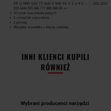
PP Q RRR SSS TT UUU V WW XX Y Z & # // - .. ,, 1111 2222
333 4444 555 666 777 888 999 00 ++
10 sztuk znaczników pustych
1 uchwyt do znaczników
1 pinceta
Wysyłka: w pudełku z blachy stalowej
INNI KLIENCI KUPILI
RÓWNIEŻ
Wybrani producenci narzędzi