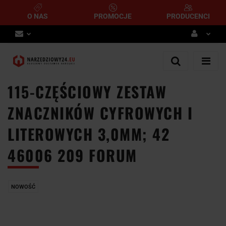
O NAS
PROMOCJE
PRODUCENCI
Zaloguj się
Zarejestruj się
115-CZĘŚCIOWY ZESTAW
Dodaj zgłoszenie
ZNACZNIKÓW CYFROWYCH I
LITEROWYCH 3,0MM; 42
46006 209 FORUM
NOWOŚĆ