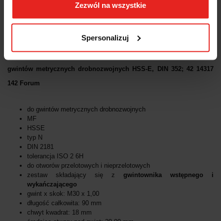
Zezwól na wszystkie
OPINIE I OCENY (0)
Spersonalizuj
2-częściowy zestaw gwintowników ręcznych M30 x 1,00 do
gwintów metrycznych drobnozwojnych HSS-E, DIN 352; 42 14317
142 Forum
do gwintów metrycznych drobnozwojnych
MF
HSSE
typ N
DIN 2181
tolerancja ISO 2 6H
do otworów przelotowych i nieprzelotowych
zestaw składający się z
gwintownika wstępnego i
wykańczającego
gwint x skok: M30 x 1,00
długość całkowita: 90 mm
chwyt kwadrat: 18 mm