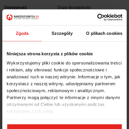
Dostępność
Duża dostępność
Waga
0.578 kg
Zgoda
Szczegóły
O plikach cookies
Pobierz produkt do PDF
Niniejsza strona korzysta z plików cookie
EAN
4317784817349
Wykorzystujemy pliki cookie do spersonalizowania treści
i reklam, aby oferować funkcje społecznościowe i
Wysyłka+2dni (dostawa 0 od 1000zł net.*)
analizować ruch w naszej witrynie. Informacje o tym, jak
korzystasz z naszej witryny, udostępniamy partnerom
społecznościowym, reklamowym i analitycznym.
OPIS
Partnerzy mogą połączyć te informacje z innymi danymi
otrzymanymi od Ciebie lub uzyskanymi podczas
INFORMACJE DOT.
korzystania z ich usług.
BEZPIECZEŃSTWA