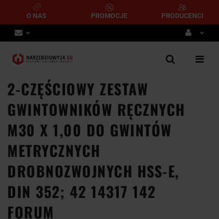
O NAS
PROMOCJE
PRODUCENCI
Zaloguj się
Zarejestruj się
2-CZĘŚCIOWY ZESTAW
Dodaj zgłoszenie
GWINTOWNIKÓW RĘCZNYCH
M30 X 1,00 DO GWINTÓW
METRYCZNYCH
DROBNOZWOJNYCH HSS-E,
DIN 352; 42 14317 142
FORUM