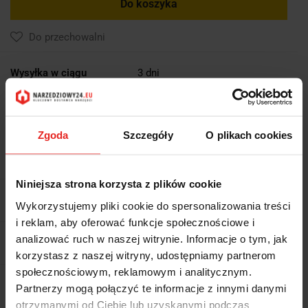
Do koszyka
Do przechowalni
Wysyłka w ciągu
3 dni
Cena przesyłki
0
Dostępność
Duża dostępność
Zgoda
Szczegóły
O plikach cookies
Waga
1.706 kg
Niniejsza strona korzysta z plików cookie
Pobierz produkt do PDF
Wykorzystujemy pliki cookie do spersonalizowania treści
i reklam, aby oferować funkcje społecznościowe i
analizować ruch w naszej witrynie. Informacje o tym, jak
EAN
4317784817516
korzystasz z naszej witryny, udostępniamy partnerom
społecznościowym, reklamowym i analitycznym.
Wysyłka+2dni (dostawa 0 od 1000zł net.*)
Partnerzy mogą połączyć te informacje z innymi danymi
otrzymanymi od Ciebie lub uzyskanymi podczas