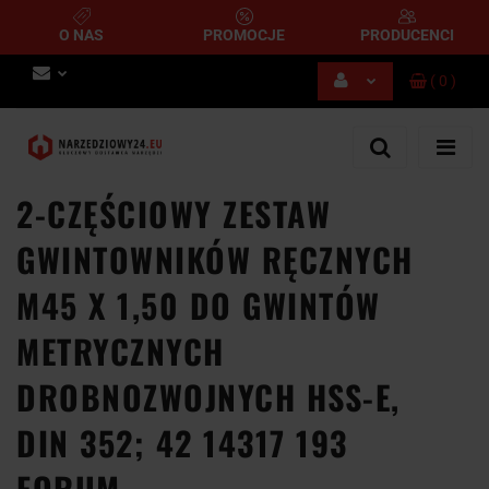
O NAS
PROMOCJE
PRODUCENCI
(
0
)
Zaloguj się
Zarejestruj się
Dodaj zgłoszenie
2-CZĘŚCIOWY ZESTAW
GWINTOWNIKÓW RĘCZNYCH
M45 X 1,50 DO GWINTÓW
METRYCZNYCH
DROBNOZWOJNYCH HSS-E,
DIN 352; 42 14317 193
FORUM