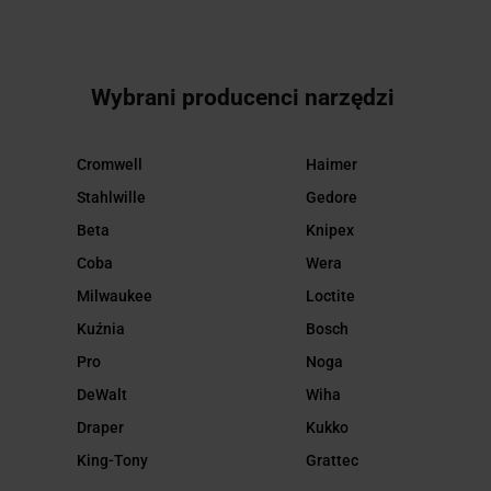
Wybrani producenci narzędzi
Cromwell
Haimer
Stahlwille
Gedore
Beta
Knipex
Coba
Wera
Milwaukee
Loctite
Kuźnia
Bosch
Pro
Noga
DeWalt
Wiha
Draper
Kukko
King-Tony
Grattec