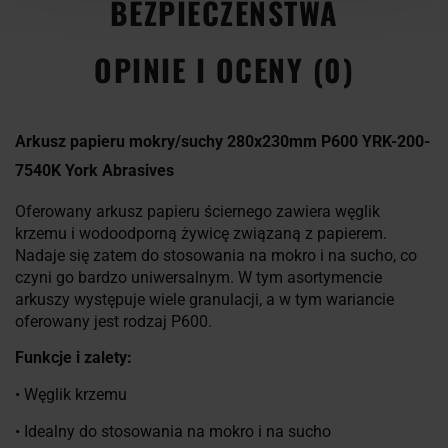
BEZPIECZEŃSTWA
OPINIE I OCENY (0)
Arkusz papieru mokry/suchy 280x230mm P600 YRK-200-
7540K York Abrasives
Oferowany arkusz papieru ściernego zawiera węglik
krzemu i wodoodporną żywicę związaną z papierem.
Nadaje się zatem do stosowania na mokro i na sucho, co
czyni go bardzo uniwersalnym. W tym asortymencie
arkuszy występuje wiele granulacji, a w tym wariancie
oferowany jest rodzaj P600.
Funkcje i zalety:
• Węglik krzemu
• Idealny do stosowania na mokro i na sucho