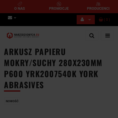
O NAS
PROMOCJE
PRODUCENCI
(
0
)
Zaloguj się
Zarejestruj się
Dodaj zgłoszenie
ARKUSZ PAPIERU
MOKRY/SUCHY 280X230MM
P600 YRK2007540K YORK
ABRASIVES
NOWOŚĆ