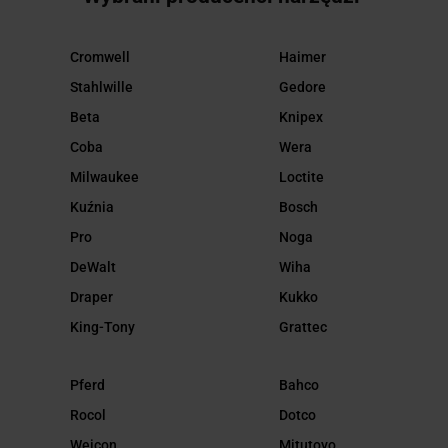
Cromwell
Haimer
Stahlwille
Gedore
Beta
Knipex
Coba
Wera
Milwaukee
Loctite
Kuźnia
Bosch
Pro
Noga
DeWalt
Wiha
Draper
Kukko
King-Tony
Grattec
Pferd
Bahco
Rocol
Dotco
Weicon
Mitutoyo