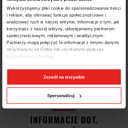
Cena przesyłki
Brak
Wykorzystujemy pliki cookie do spersonalizowania treści
i reklam, aby oferować funkcje społecznościowe i
Dostępność
Duża dostępność
analizować ruch w naszej witrynie. Informacje o tym, jak
Waga
0.01 kg
korzystasz z naszej witryny, udostępniamy partnerom
społecznościowym, reklamowym i analitycznym.
Partnerzy mogą połączyć te informacje z innymi danymi
Pobierz produkt do PDF
otrzymanymi od Ciebie lub uzyskanymi podczas
korzystania z ich usług.
EAN
5036140465459
Zezwól na wszystkie
Wysyłka+2dni (dostawa 0 od 1000zł net.*)
Spersonalizuj
OPIS
INFORMACJE DOT.