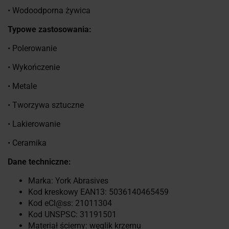
• Wodoodporna żywica
Typowe zastosowania:
• Polerowanie
• Wykończenie
• Metale
• Tworzywa sztuczne
• Lakierowanie
• Ceramika
Dane techniczne:
Marka: York Abrasives
Kod kreskowy EAN13: 5036140465459
Kod eCl@ss: 21011304
Kod UNSPSC: 31191501
Materiał ścierny: węglik krzemu