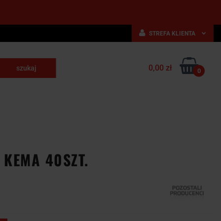
STREFA KLIENTA
Zaloguj się
0,00 zł
Zarejestruj się
0
skrawające
Dodaj zgłoszenie
NARZĘDZIA
WYPOSAŻENIE
E
SKRAWAJĄCE
PRZEMYSŁOWE
 KEMA 40SZT.