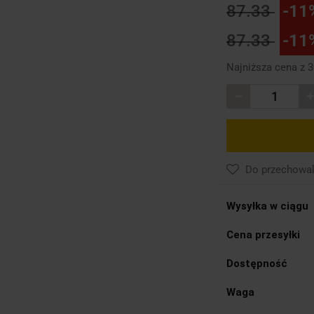
87.33
-11
87.33
-11
Najniższa cena z 
Do przechowal
Wysyłka w ciągu
Cena przesyłki
Dostępność
Waga