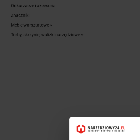
Odkurzacze i akcesoria
Znaczniki
Meble warsztatowe
Torby, skrzynie, walizki narzędziowe