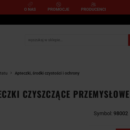
O NAS
PROMOCJE
PRODUCENCI
e
Narzędzia pomiarowe
Narzędzia pneumatyczne
mometryczne
Narzędzia ścierne i tnące
Narzędzia 
A
NARZĘDZIA
NARZĘDZIA
zemysłowe
YCZNE
DYNAMOMETRYCZNE
ŚCIERNE I TNĄC
tatu
Apteczki, środki czystości i ochrony
CZKI CZYSZCZĄCE PRZEMYSŁOWE
Symbol:
98002