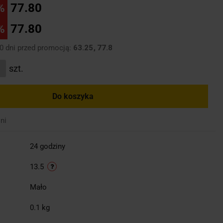
%
77.80
%
77.80
30 dni przed promocją:
63.25
77.8
szt.
Do koszyka
ni
24 godziny
13.5
Mało
0.1 kg