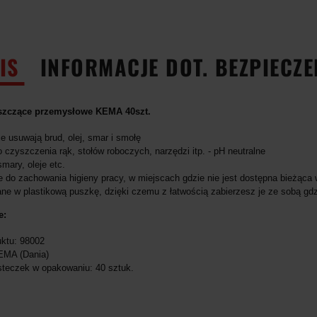
IS
INFORMACJE DOT. BEZPIECZ
szczące przemysłowe KEMA 40szt.
e usuwają brud, olej, smar i smołę
o czyszczenia rąk, stołów roboczych, narzędzi itp. - pH neutralne
mary, oleje etc.
 do zachowania higieny pracy, w miejscach gdzie nie jest dostępna bieżąca
e w plastikową puszkę, dzięki czemu z łatwością zabierzesz je ze sobą gdz
e:
ktu: 98002
EMA (Dania)
steczek w opakowaniu: 40 sztuk.