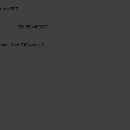
kt do PDF
5709894980027
tawa 0 od 1000zł net.*)