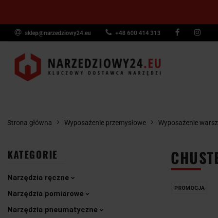
sklep@narzedziowy24.eu
+48 600 414 313
Narzędzia ręczn
Narzędzia dyna
NARZĘDZIA
NARZĘDZIA
NARZĘDZI
Wyposażenie pr
RĘCZNE
POMIAROWE
PNEUMAT
Strona główna
Wyposażenie przemysłowe
Wyposażenie warsz
CHUSTE
KATEGORIE
Narzędzia ręczne
PROMOCJA
Narzędzia pomiarowe
Narzędzia pneumatyczne