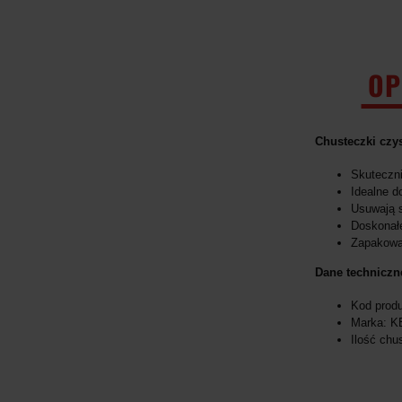
OP
Chusteczki czy
Skuteczni
Idealne d
Usuwają s
Doskonałe
Zapakowan
Dane techniczn
Kod produ
Marka: K
Ilość chu