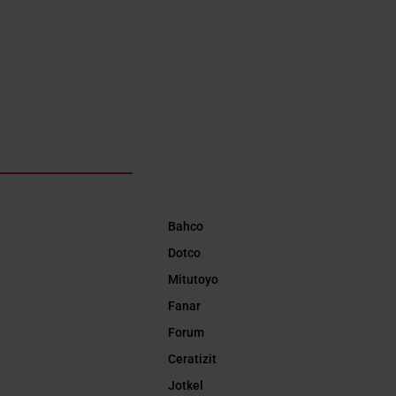
Bahco
Dotco
Mitutoyo
Fanar
Forum
Ceratizit
Jotkel