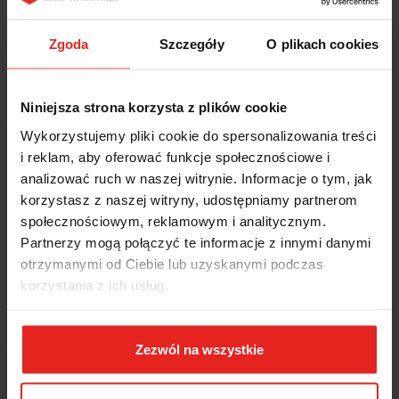
Symbol:
61340122
Zgoda
Szczegóły
O plikach cookies
11.10
11.10
Niniejsza strona korzysta z plików cookie
Wykorzystujemy pliki cookie do spersonalizowania treści
Ilość w opakowaniu
25 szt.
i reklam, aby oferować funkcje społecznościowe i
analizować ruch w naszej witrynie. Informacje o tym, jak
Z magazynu producenta (3-5 dni
korzystasz z naszej witryny, udostępniamy partnerom
Wysyłka w ciągu
roboczych)
społecznościowym, reklamowym i analitycznym.
Partnerzy mogą połączyć te informacje z innymi danymi
Cena przesyłki
210
otrzymanymi od Ciebie lub uzyskanymi podczas
Dostępność
Duża dostępność
korzystania z ich usług.
Waga
1.525 kg
Zezwól na wszystkie
Pobierz produkt do PDF