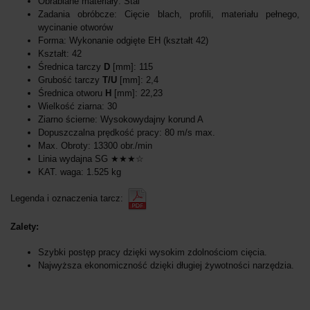
Obrabiane materiały: Stal
Zadania obróbcze: Cięcie blach, profili, materiału pełnego,
wycinanie otworów
Forma: Wykonanie odgięte EH (kształt 42)
Kształt: 42
Średnica tarczy
D
[mm]: 115
Grubość tarczy
T/U
[mm]: 2,4
Średnica otworu
H
[mm]: 22,23
Wielkość ziarna: 30
Ziarno ścierne: Wysokowydajny korund A
Dopuszczalna prędkość pracy: 80 m/s max.
Max. Obroty: 13300 obr./min
Linia wydajna SG ★★★☆
KAT. waga: 1.525 kg
Legenda i oznaczenia tarcz:
Zalety:
Szybki postęp pracy dzięki wysokim zdolnościom cięcia.
Najwyższa ekonomiczność dzięki długiej żywotności narzędzia.