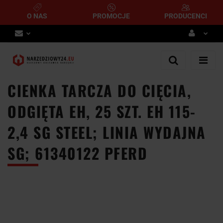
O NAS
PROMOCJE
PRODUCENCI
Zaloguj się
Zarejestruj się
CIENKA TARCZA DO CIĘCIA,
Dodaj zgłoszenie
ODGIĘTA EH, 25 SZT. EH 115-
2,4 SG STEEL; LINIA WYDAJNA
SG; 61340122 PFERD