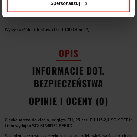
Spersonalizuj
EAN
4007220162606
Wysyłka+2dni (dostawa 0 od 1000zł net.*)
OPIS
INFORMACJE DOT.
BEZPIECZEŃSTWA
OPINIE I OCENY (0)
Cienka tarcza do cięcia, odgięta EH, 25 szt. EH 115-2,4 SG STEEL;
Linia wydajna SG; 61340122 PFERD
Ściernica tarczowa do cięcia stali o wysokich właściwościach cięcia