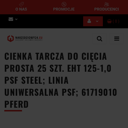
O NAS
PROMOCJE
PRODUCENCI
(
0
)
Zaloguj się
Zarejestruj się
Dodaj zgłoszenie
CIENKA TARCZA DO CIĘCIA
PROSTA 25 SZT. EHT 125-1,0
PSF STEEL; LINIA
UNIWERSALNA PSF; 61719010
PFERD