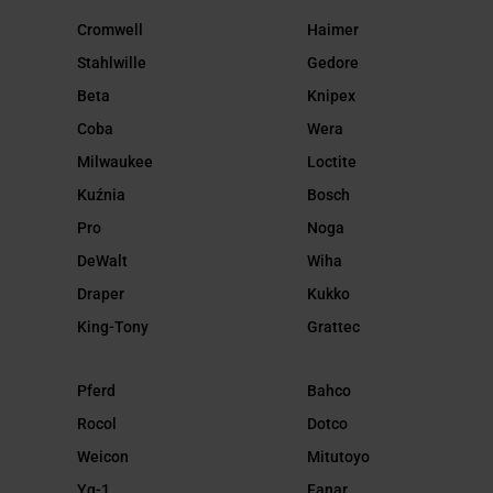
Cromwell
Haimer
Stahlwille
Gedore
Beta
Knipex
Coba
Wera
Milwaukee
Loctite
Kuźnia
Bosch
Pro
Noga
DeWalt
Wiha
Draper
Kukko
King-Tony
Grattec
Pferd
Bahco
Rocol
Dotco
Weicon
Mitutoyo
Yg-1
Fanar