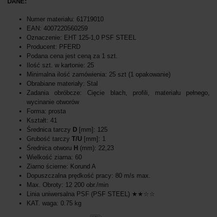
DANE:
Numer materiału: 61719010
EAN: 4007220560259
Oznaczenie: EHT 125-1,0 PSF STEEL
Producent: PFERD
Podana cena jest ceną za 1 szt.
Ilość szt. w kartonie: 25
Minimalna ilość zamówienia: 25 szt (1 opakowanie)
Obrabiane materiały: Stal
Zadania obróbcze: Cięcie blach, profili, materiału pełnego,
wycinanie otworów
Forma: prosta
Kształt: 41
Średnica tarczy
D
[mm]: 125
Grubość tarczy
T/U
[mm]: 1
Średnica otworu
H
(mm): 22,23
Wielkość ziarna: 60
Ziarno ścierne: Korund A
Dopuszczalna prędkość pracy: 80 m/s max.
Max. Obroty: 12 200 obr./min
Linia uniwersalna PSF (PSF STEEL) ★★☆☆
KAT. waga: 0.75 kg