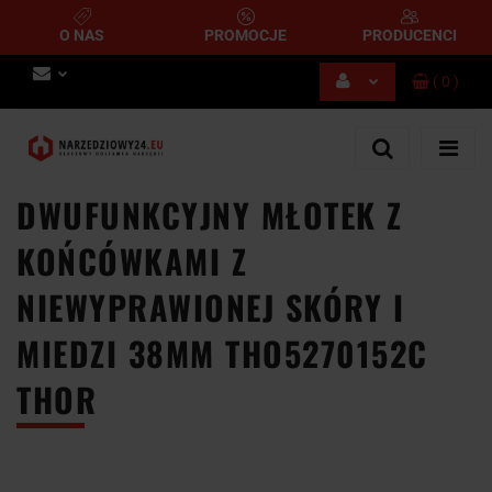
O NAS
PROMOCJE
PRODUCENCI
(
0
)
Zaloguj się
Zarejestruj się
Dodaj zgłoszenie
DWUFUNKCYJNY MŁOTEK Z
KOŃCÓWKAMI Z
NIEWYPRAWIONEJ SKÓRY I
MIEDZI 38MM THO5270152C
THOR