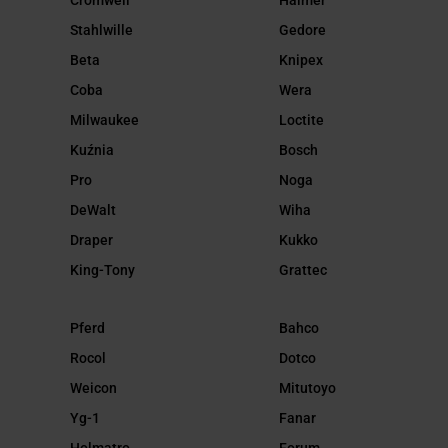
Stahlwille
Gedore
Beta
Knipex
Coba
Wera
Milwaukee
Loctite
Kuźnia
Bosch
Pro
Noga
DeWalt
Wiha
Draper
Kukko
King-Tony
Grattec
Pferd
Bahco
Rocol
Dotco
Weicon
Mitutoyo
Yg-1
Fanar
Holmatro
Forum