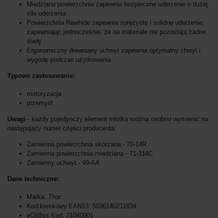
Miedziana powierzchnia zapewnia bezpieczne uderzenie o dużej
sile uderzenia
Powierzchnia Rawhide zapewnia sprężyste i solidne uderzenie,
zapewniając jednocześnie, że na materiale nie pozostają żadne
ślady
Ergonomiczny drewniany uchwyt zapewnia optymalny chwyt i
wygodę podczas użytkowania
Typowe zastosowanie:
motoryzacja
przemysł
Uwagi
- każdy pojedynczy element młotka można osobno wymienić na
następujący numer części producenta:
Zamienna powierzchnia skórzana - 70-14R
Zamienna powierzchnia miedziana - 71-314C
Zamienny uchwyt - 99-AA
Dane techniczne:
Marka: Thor
Kod kreskowy EAN13: 5036140211834
eCl@ss Kod: 21040901