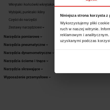
Wkrętaki i końcówki wkrętakowe
Wybijaki, punktaki i kliny
Niniejsza strona korzysta z
Części do narzędzi
Wykorzystujemy pliki cookie 
Zestawy narzędziowe
ruch w naszej witrynie. Inf
reklamowym i analitycznym. 
Narzędzia pomiarowe
uzyskanymi podczas korzysta
Narzędzia pneumatyczne
Narzędzia dynamometryczne
Narzędzia ścierne i tnące
Narzędzia skrawające
Wyposażenie przemysłowe