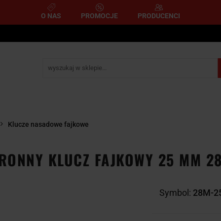
O NAS
PROMOCJE
PRODUCENCI
e
Narzędzia pomiarowe
Narzędzia pneumatyczne
mometryczne
Narzędzia ścierne i tnące
Narzędzia 
A
NARZĘDZIA
NARZĘDZIA
zemysłowe
YCZNE
DYNAMOMETRYCZNE
ŚCIERNE I TNĄC
Klucze nasadowe fajkowe
RONNY KLUCZ FAJKOWY 25 MM 2
Symbol:
28M-2