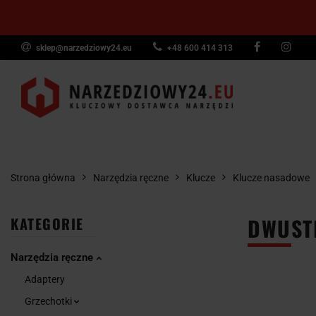
sklep@narzedziowy24.eu
+48 600 414 313
Narzędzia ręczn
Narzędzia dyna
NARZĘDZIA
NARZĘDZIA
NARZĘDZI
Wyposażenie pr
RĘCZNE
POMIAROWE
PNEUMAT
Strona główna
Narzędzia ręczne
Klucze
Klucze nasadowe
DWUST
KATEGORIE
Narzędzia ręczne
Adaptery
Grzechotki