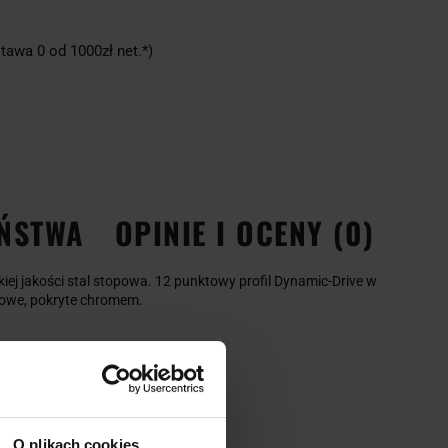
tawa 0 od 1000zł net.*)
EŃSTWA
OPINIE I OCENY (0)
ej jakości stal stopowa. 12 punktowy profil Dynamic-Drive w
nowe, pokryte chromem.
O plikach cookies