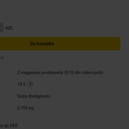
szt.
Do koszyka
ni
Z magazynu producenta (5-10 dni roboczych)
13.5
Duża dostępność
0.755 kg
kt do PDF