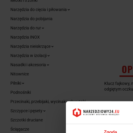
Młotki i trzonki
Narzędzia do cięcia i piłowania
Narzędzia do pobijania
Narzędzia do rur
Narzędzia INOX
Narzędzia nieiskrzące
Narzędzia w izolacji
Nasadki i akcesoria
OP
Nitownice
Pilniki
Klucz fajkowy, 
odgiętym oczku
Podnośniki
Przecinaki, przebijaki, wycinaki i chwytaki
Szczypce i pęsety
Szczotki druciane
Ściągacze
Zgoda