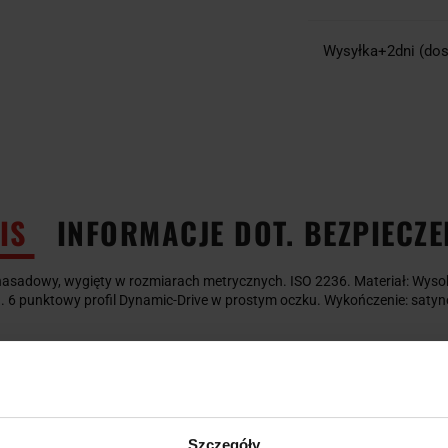
Wysyłka+2dni (dos
IS
INFORMACJE DOT. BEZPIECZ
nasadowy, wygięty w rozmiarach metrycznych. ISO 2236. Materiał: Wysoki
. 6 punktowy profil Dynamic-Drive w prostym oczku. Wykończenie: saty
Szczegóły