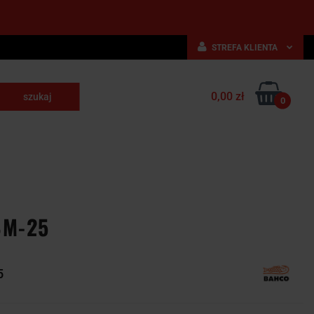
STREFA KLIENTA
Zaloguj się
0,00 zł
Zarejestruj się
0
skrawające
Dodaj zgłoszenie
NARZĘDZIA
WYPOSAŻENIE
E
SKRAWAJĄCE
PRZEMYSŁOWE
8M-25
5