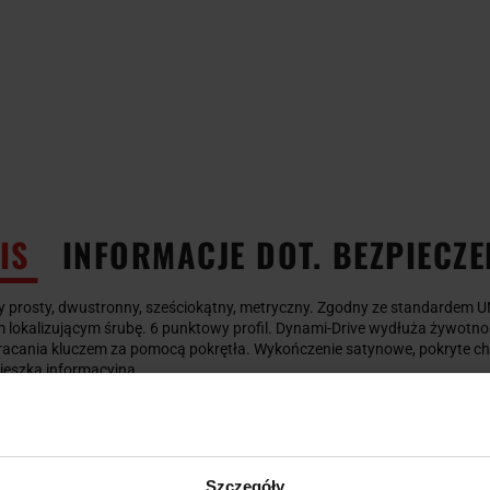
IS
INFORMACJE DOT. BEZPIECZ
 prosty, dwustronny, sześciokątny, metryczny. Zgodny ze standardem UN
 lokalizującym śrubę. 6 punktowy profil. Dynami-Drive wydłuża żywotn
acania kluczem za pomocą pokrętła. Wykończenie satynowe, pokryte chr
ieszką informacyjną.
Szczegóły