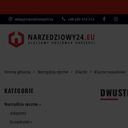
sklep@narzedziowy24.eu
+48 600 414 313
Narzędzia ręczn
Narzędzia dyna
NARZĘDZIA
NARZĘDZIA
NARZĘDZI
Wyposażenie pr
RĘCZNE
POMIAROWE
PNEUMAT
Strona główna
Narzędzia ręczne
Klucze
Klucze nasadowe
DWUST
KATEGORIE
Narzędzia ręczne
Adaptery
Grzechotki