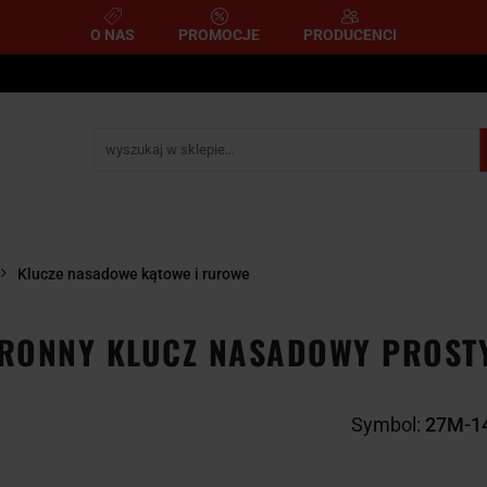
O NAS
PROMOCJE
PRODUCENCI
e
Narzędzia pomiarowe
Narzędzia pneumatyczne
mometryczne
Narzędzia ścierne i tnące
Narzędzia 
A
NARZĘDZIA
NARZĘDZIA
zemysłowe
YCZNE
DYNAMOMETRYCZNE
ŚCIERNE I TNĄC
Klucze nasadowe kątowe i rurowe
RONNY KLUCZ NASADOWY PROSTY
Symbol:
27M-1