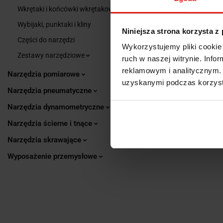
Wkrętaki i końcówki wkrętakowe
Wybijaki, punktaki i kliny
Niniejsza strona korzysta z
Części do narzędzi
Wykorzystujemy pliki cookie 
Zestawy narzędziowe
ruch w naszej witrynie. Inf
reklamowym i analitycznym. 
Narzędzia pomiarowe
uzyskanymi podczas korzysta
Narzędzia pneumatyczne
Narzędzia dynamometryczne
Narzędzia ścierne i tnące
Narzędzia skrawające
Wyposażenie przemysłowe