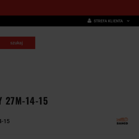
STREFA KLIENTA
Zaloguj się
Zarejestruj się
skrawające
Dodaj zgłoszenie
NARZĘDZIA
WYPOSAŻENIE
E
SKRAWAJĄCE
PRZEMYSŁOWE
 27M-14-15
4-15