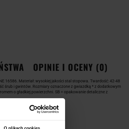
EŃSTWA
OPINIE I OCENY (0)
E 16586. Materiał: wysokiej jakości stal stopowa. Twardość: 42-48
ość śrub i gwintów. Rozmiary oznaczone z gwiazdką * z dodatkowym
omem o gładkiej powierzchni. SB = opakowanie detaliczne z
O plikach cookies