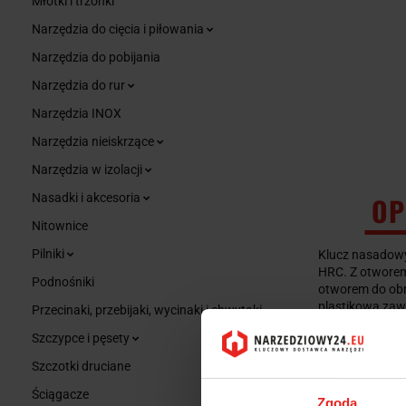
Młotki i trzonki
Narzędzia do cięcia i piłowania
Narzędzia do pobijania
Narzędzia do rur
Narzędzia INOX
Narzędzia nieiskrzące
Narzędzia w izolacji
Nasadki i akcesoria
OP
Nitownice
Pilniki
Klucz nasadowy
HRC. Z otworem
Podnośniki
otworem do obr
plastikową zaw
Przecinaki, przebijaki, wycinaki i chwytaki
Szczypce i pęsety
Szczotki druciane
Ściągacze
Zgoda