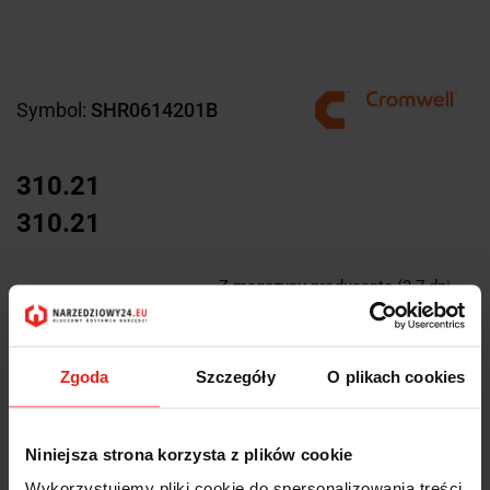
Symbol:
SHR0614201B
310.21
310.21
Z magazynu producenta (3-7 dni
Wysyłka w ciągu
roboczych)
Cena przesyłki
13.5
Zgoda
Szczegóły
O plikach cookies
Dostępność
Duża dostępność
Waga
0.057 kg
Niniejsza strona korzysta z plików cookie
Wykorzystujemy pliki cookie do spersonalizowania treści