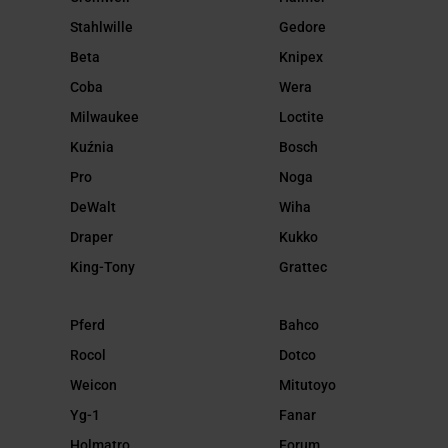
Stahlwille
Gedore
Beta
Knipex
Coba
Wera
Milwaukee
Loctite
Kuźnia
Bosch
Pro
Noga
DeWalt
Wiha
Draper
Kukko
King-Tony
Grattec
Pferd
Bahco
Rocol
Dotco
Weicon
Mitutoyo
Yg-1
Fanar
Holmatro
Forum