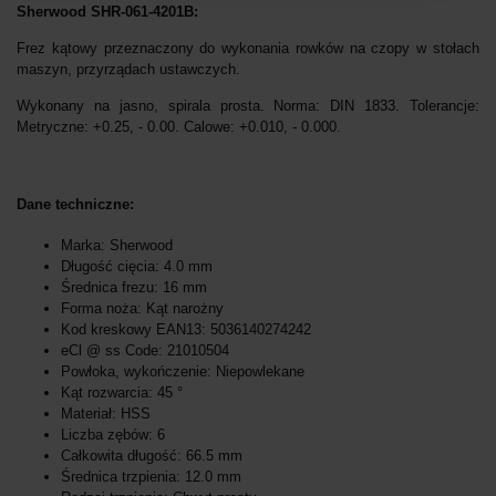
Sherwood SHR-061-4201B:
Frez kątowy przeznaczony do wykonania rowków na czopy w stołach
maszyn, przyrządach ustawczych.
Wykonany na jasno, spirala prosta. Norma: DIN 1833. Tolerancje:
Metryczne: +0.25, - 0.00. Calowe: +0.010, - 0.000.
Dane techniczne:
Marka: Sherwood
Długość cięcia: 4.0 mm
Średnica frezu: 16 mm
Forma noża: Kąt narożny
Kod kreskowy EAN13: 5036140274242
eCl @ ss Code: 21010504
Powłoka, wykończenie: Niepowlekane
Kąt rozwarcia: 45 °
Materiał: HSS
Liczba zębów: 6
Całkowita długość: 66.5 mm
Średnica trzpienia: 12.0 mm