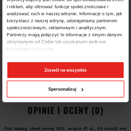
Pobierz produkt do PDF
i reklam, aby oferować funkcje społecznościowe i
analizować ruch w naszej witrynie. Informacje o tym, jak
korzystasz z naszej witryny, udostępniamy partnerom
EAN
5036140274242
społecznościowym, reklamowym i analitycznym.
Partnerzy mogą połączyć te informacje z innymi danymi
otrzymanymi od Ciebie lub uzyskanymi podczas
Wysyłka+2dni (dostawa 0 od 1000zł net.*)
korzystania z ich usług.
OPIS
Zezwól na wszystkie
INFORMACJE DOT.
Spersonalizuj
BEZPIECZEŃSTWA
OPINIE I OCENY (0)
Frez kątowy, chwyt prosty, HSS, wcięcie 45 st., 4.0 mmx16 mm