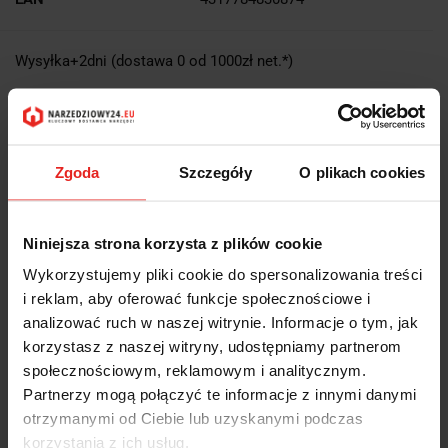
Wysyłka+2dni (dostawa 0 od 1000zł net.*)
OPIS
Zgoda
Szczegóły
O plikach cookies
INFORMACJE DOT.
BEZPIECZEŃSTWA
Niniejsza strona korzysta z plików cookie
Wykorzystujemy pliki cookie do spersonalizowania treści
OPINIE I OCENY (0)
i reklam, aby oferować funkcje społecznościowe i
analizować ruch w naszej witrynie. Informacje o tym, jak
korzystasz z naszej witryny, udostępniamy partnerom
Frez trzpieniowy pełnowęglikowy długi DIN 6527 L VHM 45G HB Z3
społecznościowym, reklamowym i analitycznym.
20,0mm 42 15358 049 Forum:
Partnerzy mogą połączyć te informacje z innymi danymi
Wykonanie: długie
otrzymanymi od Ciebie lub uzyskanymi podczas
Powlekanie: brak
korzystania z ich usług.
VHM K10/K20