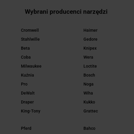
Wybrani producenci narzędzi
Cromwell
Haimer
Stahlwille
Gedore
Beta
Knipex
Coba
Wera
Milwaukee
Loctite
Kuźnia
Bosch
Pro
Noga
DeWalt
Wiha
Draper
Kukko
King-Tony
Grattec
Pferd
Bahco