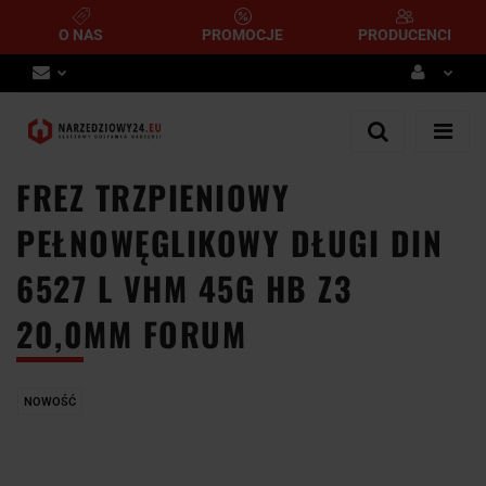
O NAS
PROMOCJE
PRODUCENCI
Zaloguj się
Zarejestruj się
FREZ TRZPIENIOWY
Dodaj zgłoszenie
PEŁNOWĘGLIKOWY DŁUGI DIN
6527 L VHM 45G HB Z3
20,0MM FORUM
NOWOŚĆ