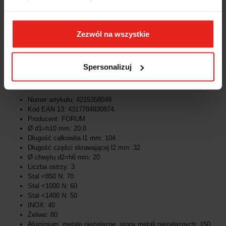
Typ N
DIN 6527
3 ostrza tnące
Zezwól na wszystkie
Przeznaczony do frezowania rowków, obróbki zgrubnej, do
frezowania krawędzi, frezowania wykańczającego oraz obróbki
uniwersalnej
Spersonalizuj
Dane techniczne:
Numer artykułu: 4215358049
Kod EAN 13: 4317784830874
Producent: FORUM
Ø d1=h10 mm: 20,0
Długość całkowita l1 mm: 104
Długość części skrawającej l2 mm: 32
Ø chwytu d2=h6 mm: 20
Liczba ostrzy: 3
Stal <850 N: 70
Stal <1000 N: 60
Stal <1400 N: 50
INOX: 40
Żeliwo: 80
Aluminium, metale nieżelazne, stopy metali nieżelaznych: 150