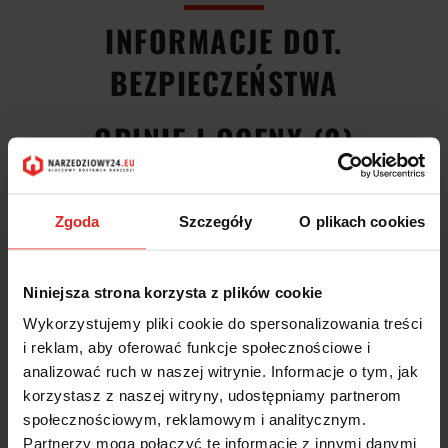
INFORMACJE DOT.
BEZPIECZEŃSTWA
OPINIE I OCENY (0)
Głębokościomierz z odczytem cyfrowym 500mm 85 04512793
Zgoda
Szczegóły
O plikach cookies
Fortis
wykonany z aluminium pokrytego tlenkiem
Niniejsza strona korzysta z plików cookie
korpus frezowany z pełnego materiału
optymalne prowadzenie i właściwości ślizgowe dzięki podwójnej
Wykorzystujemy pliki cookie do spersonalizowania treści
prowadnicy pryzmowej
i reklam, aby oferować funkcje społecznościowe i
wymienne mostki pomiarowe wykonane z twardego
analizować ruch w naszej witrynie. Informacje o tym, jak
anodowanego aluminium
korzystasz z naszej witryny, udostępniamy partnerom
dodatkowy mostek pomiarowy ustawia się samoczynnie w
żądanej pozycji
społecznościowym, reklamowym i analitycznym.
okrągły pręt pomiarowy do pomiaru rowków i głębokości otworów
Partnerzy mogą połączyć te informacje z innymi danymi