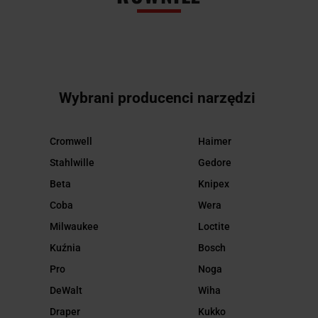
Wybrani producenci narzędzi
Cromwell
Haimer
Stahlwille
Gedore
Beta
Knipex
Coba
Wera
Milwaukee
Loctite
Kuźnia
Bosch
Pro
Noga
DeWalt
Wiha
Draper
Kukko