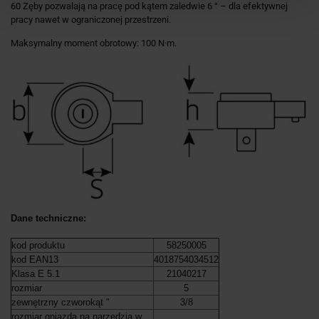
60 Zęby pozwalają na pracę pod kątem zaledwie 6 ° – dla efektywnej
pracy nawet w ograniczonej przestrzeni.
Maksymalny moment obrotowy: 100 N·m.
Dane techniczne:
kod produktu
58250005
kod EAN13
4018754034512
Klasa E 5.1
21040217
rozmiar
5
zewnętrzny czworokąt "
3/8
rozmiar gniazda na narzędzia w