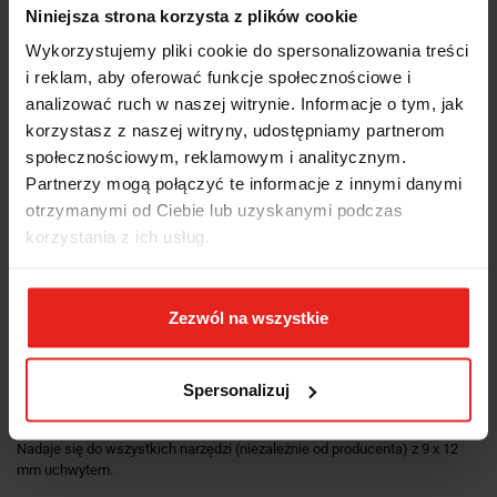
DEDYKOWANY KONSULTANT
Niniejsza strona korzysta z plików cookie
Wykorzystujemy pliki cookie do spersonalizowania treści
INFORMACJE DOT.
i reklam, aby oferować funkcje społecznościowe i
analizować ruch w naszej witrynie. Informacje o tym, jak
BEZPIECZEŃSTWA
korzystasz z naszej witryny, udostępniamy partnerom
społecznościowym, reklamowym i analitycznym.
OPINIE I OCENY (0)
Partnerzy mogą połączyć te informacje z innymi danymi
otrzymanymi od Ciebie lub uzyskanymi podczas
korzystania z ich usług.
Grzechotka wtykowa drobnozębowa 3/8" 9x12mm 735/5 58250005
Stahlwille
Grzechotka wtykowa drobnozębowa 3/8" 9x12mm 735/5
, o zmiennym
Zezwól na wszystkie
kierunku pracy, 60 zębów.
Wyprodukowana w Niemczech – Grzechotka STAHLWILLE z drobnymi
Spersonalizuj
zębami do 3/8 wkładek do kluczy nasadowych, przełączalna, stal ze
stopów chromu, 58250005.
Nadaje się do wszystkich narzędzi (niezależnie od producenta) z 9 x 12
mm uchwytem.