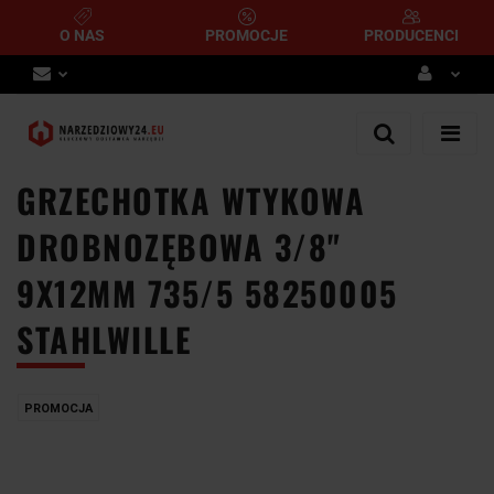
O NAS
PROMOCJE
PRODUCENCI
Zaloguj się
Zarejestruj się
GRZECHOTKA WTYKOWA
Dodaj zgłoszenie
DROBNOZĘBOWA 3/8"
9X12MM 735/5 58250005
STAHLWILLE
PROMOCJA