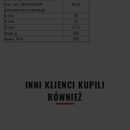
mm, dot. MANOSKOP
9x12
(wewnętrzny czworokąt)
b mm
33
h mm
24
S mm
17,5
waga g
155
maks. N·m
100
-50%
-50%
-50%
-50%
INNI KLIENCI KUPILI
RÓWNIEŻ