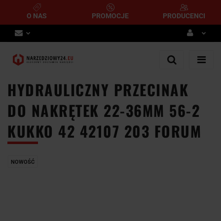
O NAS
PROMOCJE
PRODUCENCI
Zaloguj się
Zarejestruj się
HYDRAULICZNY PRZECINAK
Dodaj zgłoszenie
DO NAKRĘTEK 22-36MM 56-2
KUKKO 42 42107 203 FORUM
NOWOŚĆ