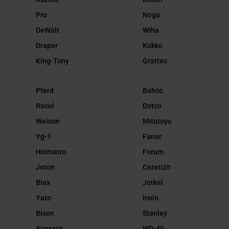
Pro
Noga
DeWalt
Wiha
Draper
Kukko
King-Tony
Grattec
Pferd
Bahco
Rocol
Dotco
Weicon
Mitutoyo
Yg-1
Fanar
Holmatro
Forum
Jeton
Ceratizit
Biax
Jotkel
Yato
Irwin
Bison
Stanley
Airpress
WD-40