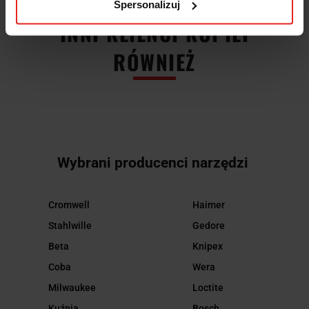
Spersonalizuj
INNI KLIENCI KUPILI
RÓWNIEŻ
Wybrani producenci narzędzi
Cromwell
Haimer
Stahlwille
Gedore
Beta
Knipex
Coba
Wera
Milwaukee
Loctite
Kuźnia
Bosch