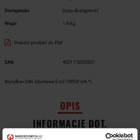
Dostępność
Duża dostępność
Waga
1.9 kg
Pobierz produkt do PDF
EAN
4021176020551
Wysyłka+2dni (dostawa 0 od 1000zł net.*)
OPIS
INFORMACJE DOT.
BEZPIECZEŃSTWA