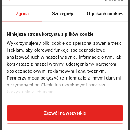
OPINIE I OCENY (0)
Zgoda
Szczegóły
O plikach cookies
Niniejsza strona korzysta z plików cookie
Hydrauliczny przecinak do nakrętek 22-36mm 56-2 Kukko 42 42107
Wykorzystujemy pliki cookie do spersonalizowania treści
203 Forum:
i reklam, aby oferować funkcje społecznościowe i
do usuwania zakleszczonych nakrętek klas jakości 5, 6, 8 i 10
analizować ruch w naszej witrynie. Informacje o tym, jak
zastosowanie hydrauliki umożliwia pracę przy małym nakładzie
korzystasz z naszej witryny, udostępniamy partnerom
siły
społecznościowym, reklamowym i analitycznym.
do przecinania zakleszczonych lub przekręconych nakrętek bez
uszkodzenia gwintu
Partnerzy mogą połączyć te informacje z innymi danymi
po każdym użyciu wykręcić ostrze przecinaka do pozycji
otrzymanymi od Ciebie lub uzyskanymi podczas
wyjściowej; wykręcić wrzeciono dociskowe i dokręcając kluczem
korzystania z ich usług.
cofnąć ostrze do pozycji wyjściowej
model: 56-2
do nakrętek o wymiarach 22-36mm
marka: KUKKO
Zezwól na wszystkie