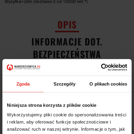
Wysyłka+2dni (dostawa 0 od 1000zł net.*)
OPIS
INFORMACJE DOT.
BEZPIECZEŃSTWA
OPINIE I OCENY (0)
Zgoda
Szczegóły
O plikach cookies
Imadło precyzyjne z gwintowanym wrzecionem PL-G-wymiar 1,
73/100mm 42 17208 318 Forum:
Niniejsza strona korzysta z plików cookie
korpus i szczęki ze stopowej stali narzędziowej
hartowane i dokładnie szlifowane
Wykorzystujemy pliki cookie do spersonalizowania treści
szczęka stała jest gładka, szczęka ruchoma z pryzmą poziomą
i reklam, aby oferować funkcje społecznościowe i
mocowanie i zwalnianie za pomocą gwintowanego wrzeciona
po bokach powierzchnie mocowania do łap mocujących
analizować ruch w naszej witrynie. Informacje o tym, jak
prostopadłość: 100mm = 0,005mm