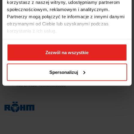
korzystasz z naszej witryny, udostępniamy partnerom
równoległość: 100mm =
0,002mm
społecznościowym, reklamowym i analitycznym.
imadło stosowane przy produkcji narzędzi na szlifierkach,
Partnerzy mogą połączyć te informacje z innymi danymi
frezarkach i maszynach grawerskich, na wiertarkach
współrzędnoosiowych, do prac pomiarowych i kontrolnych, do
otrzymanymi od Ciebie lub uzyskanymi podczas
procesów produkcyjnych wymagających maksymalnej
korzystania z ich usług.
dokładności mocowania
wielkość: 1
szerokość szczęki mm: 73
rozpiętość szczęk mm: 100
Zezwól na wszystkie
wysokość szczęki mm: 35
wysokość całkowita mm: 67
długość
całkowita mm: 210
Spersonalizuj
waga kg: 5,832kg
kod dostawcy: 4217208318
kod EAN13: 4019208208336