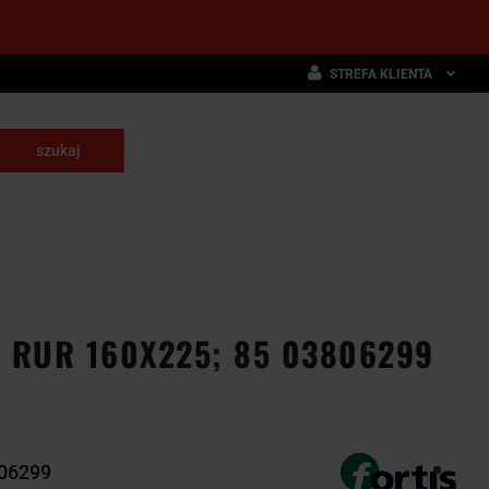
STREFA KLIENTA
Zaloguj się
Zarejestruj się
skrawające
Dodaj zgłoszenie
NARZĘDZIA
WYPOSAŻENIE
E
SKRAWAJĄCE
PRZEMYSŁOWE
 RUR 160X225; 85 03806299
06299