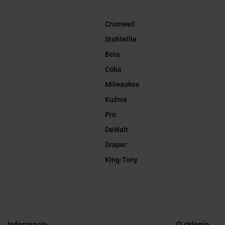
Cromwell
Stahlwille
Beta
Coba
Milwaukee
Kuźnia
Pro
DeWalt
Draper
King-Tony
Informacje
O sklepie