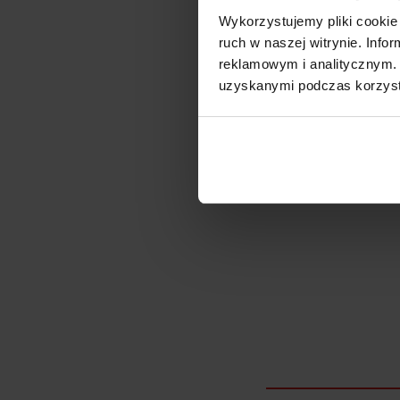
Wykorzystujemy pliki cookie 
Szerokoś
ruch w naszej witrynie. Inf
Zakres m
reklamowym i analitycznym. 
Głębokoś
Średnica r
uzyskanymi podczas korzysta
Średnica 
Rozstaw 
Średnica
Marka: Fo