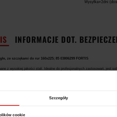
Wysyłka+2dni (dos
IS
INFORMACJE DOT. BEZPIECZ
głe, ze szczękami do rur 160x225; 85 03806299 FORTIS
ne z wysokiej jakości stali. Idealne do profesjonalnych zastosowań, jest solid
niezawodność.
częką mocującym do rur oraz tylniej szczęce z dużym kowadełkiem, oferowan
dza się przy pracach montażowych, naprawczych oraz konstrukcyjnych. Bez
Szczegóły
czerwono dodaje nie tylko estetyki temu narzędziu, ale także chroni je prz
IS są odporne na działanie czynników atmosferycznych i gwarantują długotrw
częki umożliwiają dokładne dopasowanie do różnych rozmiarów rur.
 plików cookie
e: