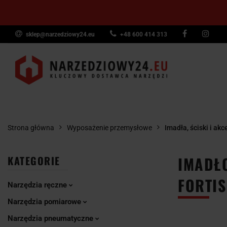
sklep@narzedziowy24.eu
+48 600 414 313
Narzędzia ręczn
Narzędzia dyna
NARZĘDZIA
NARZĘDZIA
NARZĘDZI
Wyposażenie pr
RĘCZNE
POMIAROWE
PNEUMAT
Strona główna
Wyposażenie przemysłowe
Imadła, ściski i akc
IMADŁO
KATEGORIE
FORTIS
Narzędzia ręczne
Narzędzia pomiarowe
Narzędzia pneumatyczne