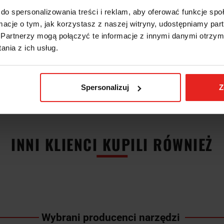
do spersonalizowania treści i reklam, aby oferować funkcje sp
ć szczęk: 160mm
ormacje o tym, jak korzystasz z naszej witryny, udostępniamy p
ocowania: 225mm
Partnerzy mogą połączyć te informacje z innymi danymi otrzym
ć mocowania: 118mm
ury (min.): 3/8"
nia z ich usług.
rury (maks.): 3"
otworów, długi bok: 145mm
 otworu: 15mm
rtis
Spersonalizuj
Z
INNI KLIENCI KUPILI RÓWNIEŻ
Wybrani producenci narzędzi