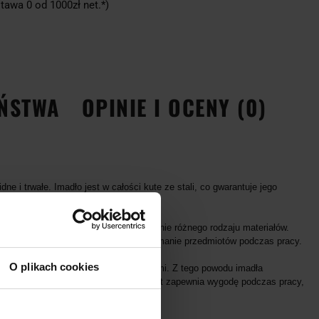
tawa 0 od 1000zł net.*)
EŃSTWA
OPINIE I OCENY (0)
ne i trwałe. Imadło jest w całości kute ze stali, co gwarantuje jego
e imadło zapewnia precyzyjne chwytanie różnego rodzaju materiałów.
pieczny uchwyt umożliwia pewne trzymanie przedmiotów podczas pracy.
O plikach cookies
ed korozją i uszkodzeniami mechanicznymi. Z tego powodu imadła
ałą eksploatację.
Ergonomiczny uchwyt zapewnia wygodę podczas pracy,