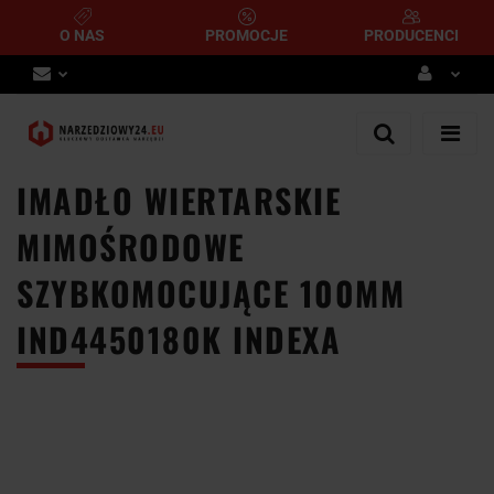
O NAS
PROMOCJE
PRODUCENCI
Zaloguj się
Zarejestruj się
IMADŁO WIERTARSKIE
Dodaj zgłoszenie
MIMOŚRODOWE
SZYBKOMOCUJĄCE 100MM
IND4450180K INDEXA