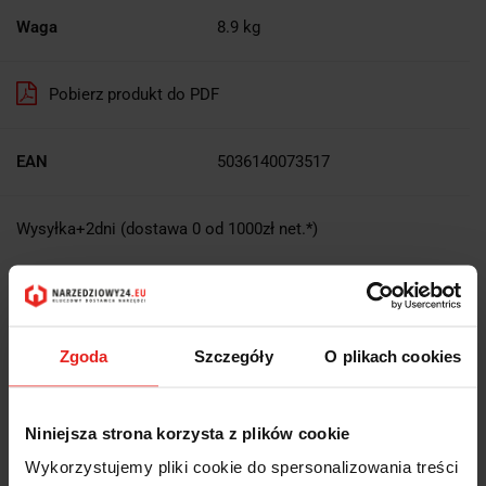
Waga
8.9 kg
Pobierz produkt do PDF
EAN
5036140073517
Wysyłka+2dni (dostawa 0 od 1000zł net.*)
OPIS
Zgoda
Szczegóły
O plikach cookies
INFORMACJE DOT.
BEZPIECZEŃSTWA
Niniejsza strona korzysta z plików cookie
OPINIE I OCENY (0)
Wykorzystujemy pliki cookie do spersonalizowania treści