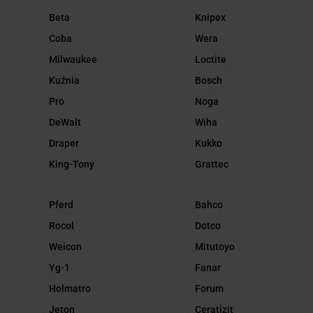
Beta
Knipex
Coba
Wera
Milwaukee
Loctite
Kuźnia
Bosch
Pro
Noga
DeWalt
Wiha
Draper
Kukko
King-Tony
Grattec
Pferd
Bahco
Rocol
Dotco
Weicon
Mitutoyo
Yg-1
Fanar
Holmatro
Forum
Jeton
Ceratizit