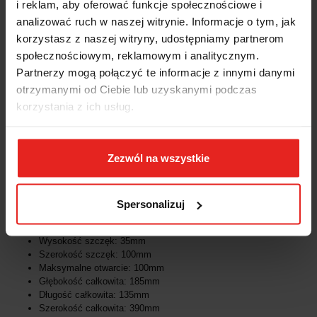
i reklam, aby oferować funkcje społecznościowe i
analizować ruch w naszej witrynie. Informacje o tym, jak
korzystasz z naszej witryny, udostępniamy partnerom
Imadło wiertarskie mimośrodowe szybkomocujące 100mm IND-
społecznościowym, reklamowym i analitycznym.
445-0180K Indexa
Partnerzy mogą połączyć te informacje z innymi danymi
otrzymanymi od Ciebie lub uzyskanymi podczas
Szybko działającą krzywkę można ustawić natychmiast, aby
korzystania z ich usług.
wstrzymać pracę. Stała szczęka z pryzmą do obsługi płaskich lub
okrągłych elementów, pionowo lub poziomo. Wkładki szczęk są
hartowane i szlifowane. Ciężką podstawę można przymocować do
frezarki lub wiertarki.
Zezwól na wszystkie
Dane techniczne:
Marka: Indexa
Spersonalizuj
Kod kreskowy EAN13: 5036140073517
eCl@ss Kod: 21020601
Wysokość szczęk: 35mm
Szerokość szczęk: 100mm
Maksymalne otwarcie: 100mm
Głębokość całkowita: 185mm
Długość całkowita: 135mm
Szerokość całkowita: 390mm