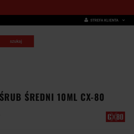
STREFA KLIENTA
Zaloguj się
Zarejestruj się
skrawające
Dodaj zgłoszenie
NARZĘDZIA
WYPOSAŻENIE
E
SKRAWAJĄCE
PRZEMYSŁOWE
ŚRUB ŚREDNI 10ML CX-80
7