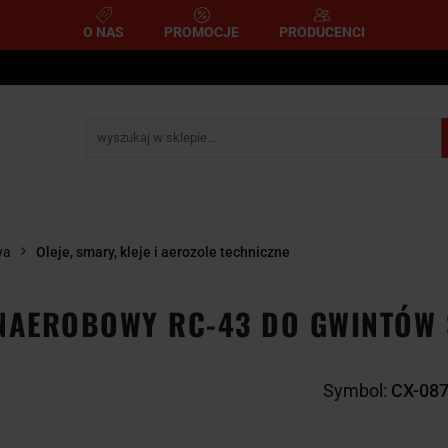
O NAS
PROMOCJE
PRODUCENCI
e
Narzędzia pomiarowe
Narzędzia pneumatyczne
mometryczne
Narzędzia ścierne i tnące
Narzędzia 
A
NARZĘDZIA
NARZĘDZIA
zemysłowe
YCZNE
DYNAMOMETRYCZNE
ŚCIERNE I TNĄC
wa
Oleje, smary, kleje i aerozole techniczne
ANAEROBOWY RC-43 DO GWINTÓW 
Symbol:
CX-08