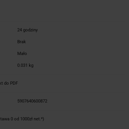
24 godziny
Brak
Mało
0.031 kg
kt do PDF
5907640600872
tawa 0 od 1000zł net.*)