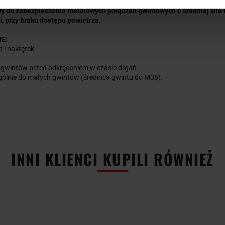
y do zabezpieczania metalowych połączeń gwintowych o średniej sile
, przy braku dostępu powietrza.
E:
 i nakrętek
 gwintów przed odkręcaniem w czasie drgań
gólnie do małych gwintów (średnica gwintu do M36).
INNI KLIENCI KUPILI RÓWNIEŻ