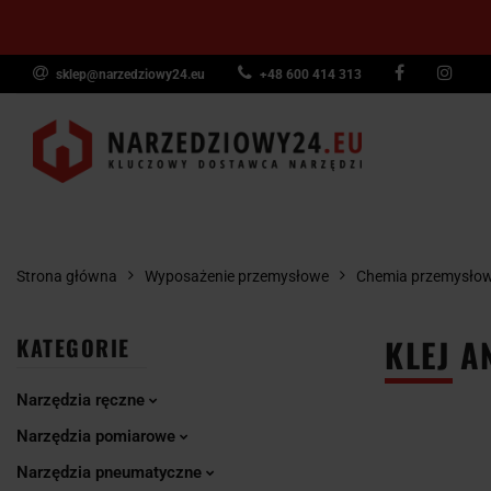
sklep@narzedziowy24.eu
+48 600 414 313
Narzędzia ręczn
Narzędzia dyna
NARZĘDZIA
NARZĘDZIA
NARZĘDZI
Wyposażenie pr
RĘCZNE
POMIAROWE
PNEUMAT
Strona główna
Wyposażenie przemysłowe
Chemia przemysło
KLEJ 
KATEGORIE
Narzędzia ręczne
Narzędzia pomiarowe
Narzędzia pneumatyczne