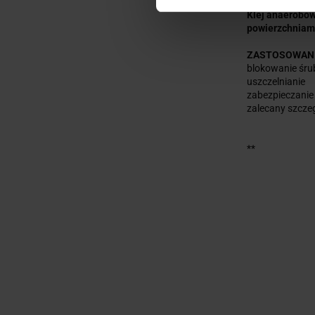
Klej anaerobow
powierzchniami
ZASTOSOWANI
blokowanie śrub
uszczelnianie
zabezpieczanie
zalecany szcze
**