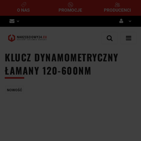
O NAS
PROMOCJE
PRODUCENCI
Zaloguj się
Zarejestruj się
KLUCZ DYNAMOMETRYCZNY
Dodaj zgłoszenie
ŁAMANY 120-600NM
NOWOŚĆ