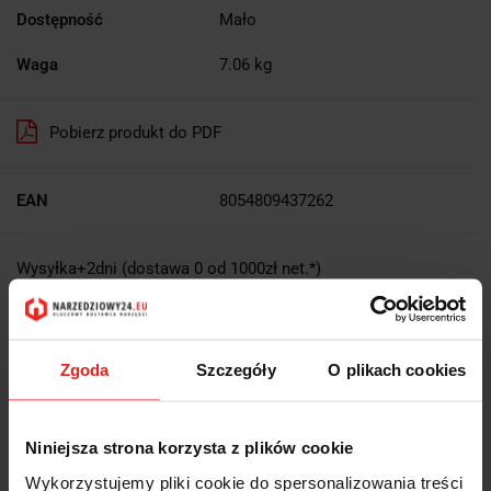
Dostępność
Mało
Waga
7.06 kg
Pobierz produkt do PDF
EAN
8054809437262
Wysyłka+2dni (dostawa 0 od 1000zł net.*)
OPIS
Zgoda
Szczegóły
O plikach cookies
INFORMACJE DOT.
BEZPIECZEŃSTWA
Niniejsza strona korzysta z plików cookie
Wykorzystujemy pliki cookie do spersonalizowania treści