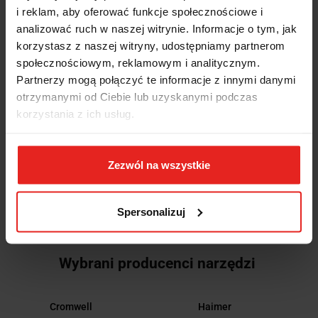
OPINIE I OCENY (0)
i reklam, aby oferować funkcje społecznościowe i
analizować ruch w naszej witrynie. Informacje o tym, jak
korzystasz z naszej witryny, udostępniamy partnerom
Klucze dynamometryczne łamane
społecznościowym, reklamowym i analitycznym.
Partnerzy mogą połączyć te informacje z innymi danymi
otrzymanymi od Ciebie lub uzyskanymi podczas
korzystania z ich usług.
INNI KLIENCI KUPILI
RÓWNIEŻ
Zezwól na wszystkie
Spersonalizuj
Wybrani producenci narzędzi
Cromwell
Haimer