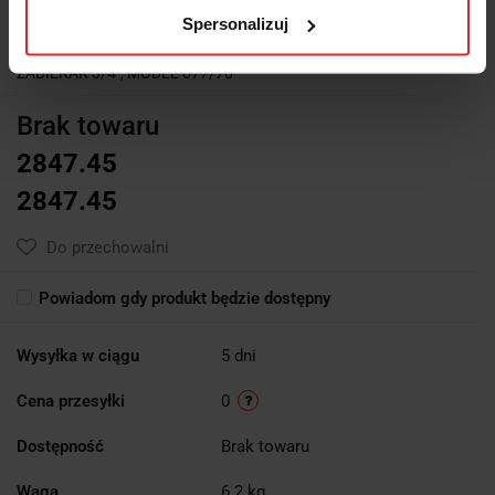
Symbol:
677/70
Spersonalizuj
KLUCZ DYNAMOMETRYCZNY "ŁAMANY", ZAKRES 150-700NM,
ZABIERAK 3/4", MODEL 677/70
Brak towaru
2847.45
2847.45
Do przechowalni
Powiadom gdy produkt będzie dostępny
Wysyłka w ciągu
5 dni
Cena przesyłki
0
Dostępność
Brak towaru
Waga
6.2 kg