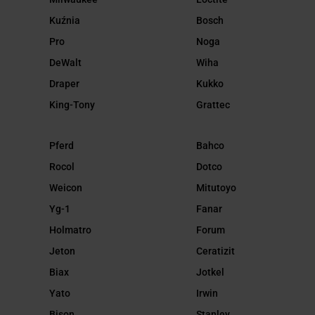
Kuźnia
Bosch
Pro
Noga
DeWalt
Wiha
Draper
Kukko
King-Tony
Grattec
Pferd
Bahco
Rocol
Dotco
Weicon
Mitutoyo
Yg-1
Fanar
Holmatro
Forum
Jeton
Ceratizit
Biax
Jotkel
Yato
Irwin
Bison
Stanley