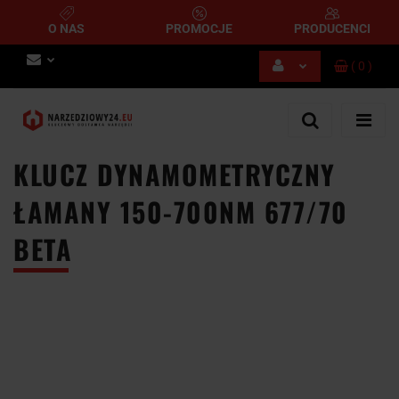
O NAS
PROMOCJE
PRODUCENCI
(
0
)
Zaloguj się
Zarejestruj się
Dodaj zgłoszenie
KLUCZ DYNAMOMETRYCZNY
ŁAMANY 150-700NM 677/70
BETA