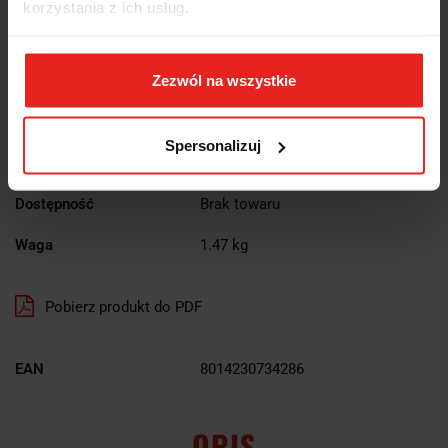
korzystania z ich usług.
2672.30
Powiadom gdy produkt będzie dostępny
Zezwól na wszystkie
Wysyłka w ciągu
5 dni
Spersonalizuj
Cena przesyłki
0
Dostępność
Brak towaru
Waga
1.47 kg
Pobierz produkt do PDF
EAN
8014230734286
OPIS