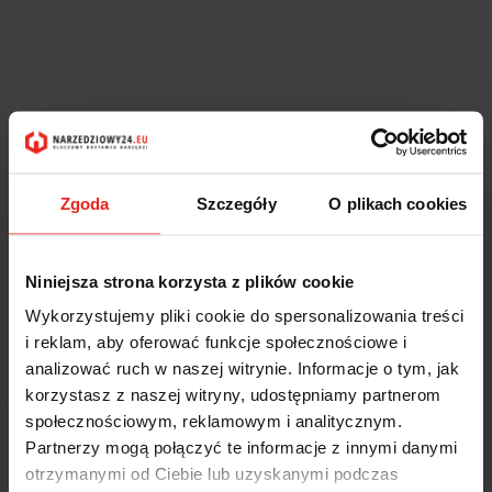
Zgoda
Szczegóły
O plikach cookies
Niniejsza strona korzysta z plików cookie
Wykorzystujemy pliki cookie do spersonalizowania treści
Symbol:
91BA/46
i reklam, aby oferować funkcje społecznościowe i
KLUCZ OCZKOWY JEDNOSTRONNY ODSADZONY NIEISKRZĄCY,
analizować ruch w naszej witrynie. Informacje o tym, jak
MODEL 91BA, 46MM
korzystasz z naszej witryny, udostępniamy partnerom
społecznościowym, reklamowym i analitycznym.
Brak towaru
Partnerzy mogą połączyć te informacje z innymi danymi
2672.30
otrzymanymi od Ciebie lub uzyskanymi podczas