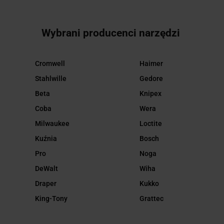
Wybrani producenci narzędzi
Cromwell
Haimer
Stahlwille
Gedore
Beta
Knipex
Coba
Wera
Milwaukee
Loctite
Kuźnia
Bosch
Pro
Noga
DeWalt
Wiha
Draper
Kukko
King-Tony
Grattec