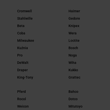
Cromwell
Haimer
Stahlwille
Gedore
Beta
Knipex
Coba
Wera
Milwaukee
Loctite
Kuźnia
Bosch
Pro
Noga
DeWalt
Wiha
Draper
Kukko
King-Tony
Grattec
Pferd
Bahco
Rocol
Dotco
Weicon
Mitutoyo