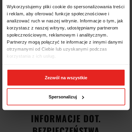
Wykorzystujemy pliki cookie do spersonalizowania treści
Dostępność
Mało
i reklam, aby oferować funkcje społecznościowe i
analizować ruch w naszej witrynie. Informacje o tym, jak
Waga
0.6 kg
korzystasz z naszej witryny, udostępniamy partnerom
społecznościowym, reklamowym i analitycznym.
Partnerzy mogą połączyć te informacje z innymi danymi
Pobierz produkt do PDF
otrzymanymi od Ciebie lub uzyskanymi podczas
korzystania z ich usług.
EAN
8014230699998
Zezwól na wszystkie
Wysyłka+2dni (dostawa 0 od 1000zł net.*)
Spersonalizuj
OPIS
INFORMACJE DOT.
BEZPIECZEŃSTWA