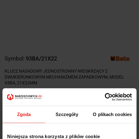
Symbol:
93BA/21X22
KLUCZ NASADOWY JEDNOSTRONNY NIEISKRZĄCY Z
DWUKIERUNKOWYM MECHANIZMEM ZAPADKOWYM, MODEL
93BA, 21X22MM
2672.30
2672.30
Zgoda
Szczegóły
O plikach cookies
Wysyłka w ciągu
5 dni
Niniejsza strona korzysta z plików cookie
Cena przesyłki
0