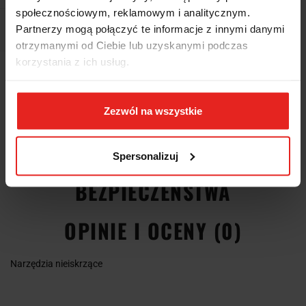
społecznościowym, reklamowym i analitycznym.
Partnerzy mogą połączyć te informacje z innymi danymi
Pobierz produkt do PDF
otrzymanymi od Ciebie lub uzyskanymi podczas
korzystania z ich usług.
EAN
8014230427850
Zezwól na wszystkie
OPIS
INFORMACJE DOT.
Spersonalizuj
BEZPIECZEŃSTWA
OPINIE I OCENY (0)
Narzędzia nieiskrzące