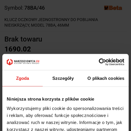
Symbol:
78BA/46
KLUCZ OCZKOWY JEDNOSTRONNY DO POBIJANIA
NIEISKRZĄCY, MODEL 78BA, 46MM
Brak towaru
1690.02
1690.02
Powiadom gdy produkt będzie dostępny
Zgoda
Szczegóły
O plikach cookies
Wysyłka w ciągu
5 dni
Niniejsza strona korzysta z plików cookie
Cena przesyłki
0
Wykorzystujemy pliki cookie do spersonalizowania treści
Dostępność
Brak towaru
i reklam, aby oferować funkcje społecznościowe i
analizować ruch w naszej witrynie. Informacje o tym, jak
Waga
1.3 kg
korzystasz z naszej witryny, udostępniamy partnerom