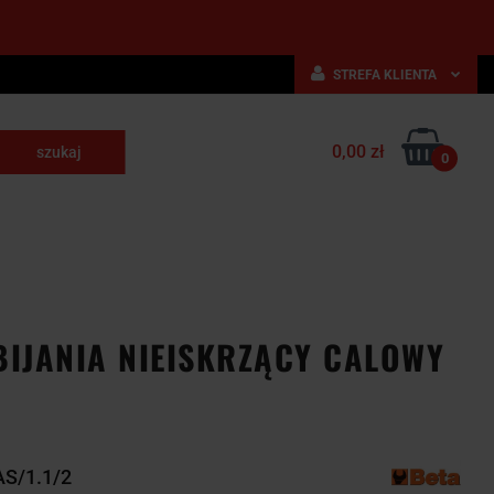
STREFA KLIENTA
Zaloguj się
0,00 zł
Zarejestruj się
0
skrawające
Dodaj zgłoszenie
NARZĘDZIA
WYPOSAŻENIE
E
SKRAWAJĄCE
PRZEMYSŁOWE
IJANIA NIEISKRZĄCY CALOWY
S/1.1/2