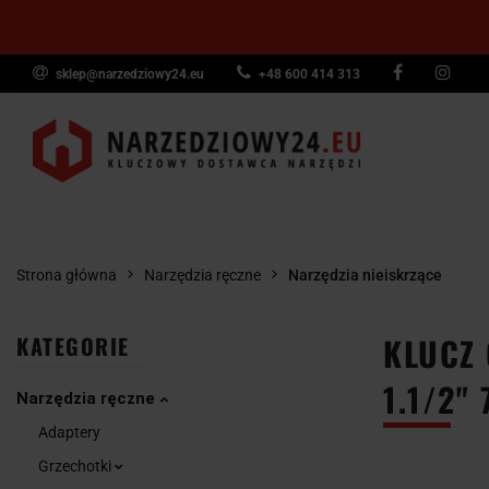
sklep@narzedziowy24.eu
+48 600 414 313
Narzędzia ręczn
Narzędzia dyna
NARZĘDZIA
NARZĘDZIA
NARZĘDZI
Wyposażenie pr
RĘCZNE
POMIAROWE
PNEUMAT
Strona główna
Narzędzia ręczne
Narzędzia nieiskrzące
KLUCZ
KATEGORIE
1.1/2"
Narzędzia ręczne
Adaptery
Grzechotki