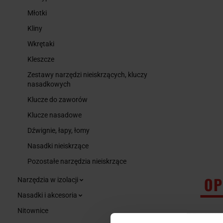
Młotki
Kliny
Wkrętaki
Kleszcze
Zestawy narzędzi nieiskrzących, kluczy
nasadkowych
Klucze do zaworów
Klucze nasadowe
Dźwignie, łapy, łomy
Nasadki nieiskrzące
Pozostałe narzędzia nieiskrzące
OP
Narzędzia w izolacji
Nasadki i akcesoria
Nitownice
KLUCZ OCZKO