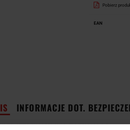
Pobierz produ
EAN
IS
INFORMACJE DOT. BEZPIECZ
WY JEDNOSTRONNY DO POBIJANIA NIEISKRZĄCY CALOWY