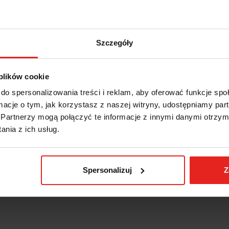
rzące zaprojektowane są specjalnie do bezpiecznych działań w środowisku p
w, oraz do innych zastosowań, które wymagają użycia antymagnetycznych nar
 PRODUKCIE:
Szczegóły
1/2 " cal
S) 19,5 mm
 plików cookie
215 mm
 g
do spersonalizowania treści i reklam, aby oferować funkcje sp
UKTU:
ormacje o tym, jak korzystasz z naszej witryny, udostępniamy p
Partnerzy mogą połączyć te informacje z innymi danymi otrzym
1.1/2
nia z ich usług.
Spersonalizuj
Z