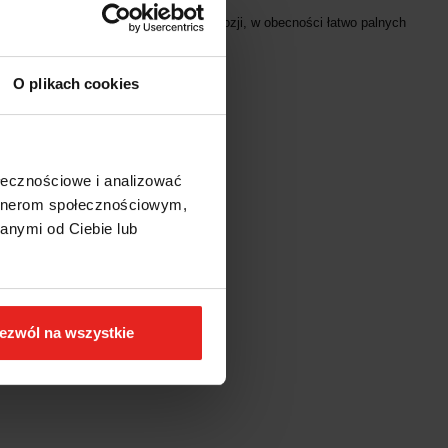
otencjalnie narażonym na ryzyko eksplozji, w obecności łatwo palnych
zędzi odpornych na korozję.
O plikach cookies
ołecznościowe i analizować
artnerom społecznościowym,
anymi od Ciebie lub
ezwól na wszystkie