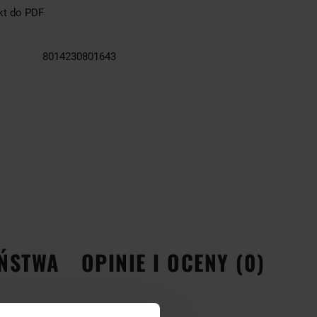
kt do PDF
8014230801643
EŃSTWA
OPINIE I OCENY (0)