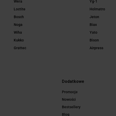
Wera
Yg-1
Loctite
Holmatro
Bosch
Jeton
Noga
Biax
Wiha
Yato
Kukko
Bison
Grattec
Airpress
Dodatkowe
Promocje
Nowości
Bestsellery
Blog