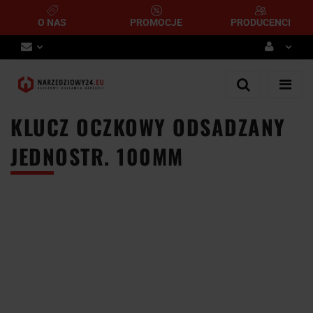
O NAS
PROMOCJE
PRODUCENCI
Zaloguj się
Zarejestruj się
KLUCZ OCZKOWY ODSADZANY
Dodaj zgłoszenie
JEDNOSTR. 100MM