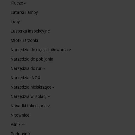
Klucze
Latarki i lampy
Lupy
Lusterka inspekcyjne
Młotki i trzonki
Narzędzia do cięcia i piłowania
Narzędzia do pobijania
Narzędzia do rur
Narzędzia INOX
Narzędzia nieiskrzące
Narzędzia w izolacji
Nasadki i akcesoria
Nitownice
Pilniki
Podnośniki