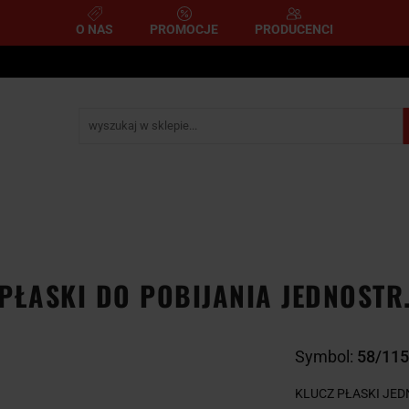
O NAS
PROMOCJE
PRODUCENCI
e
Narzędzia pomiarowe
Narzędzia pneumatyczne
mometryczne
Narzędzia ścierne i tnące
Narzędzia 
A
NARZĘDZIA
NARZĘDZIA
zemysłowe
YCZNE
DYNAMOMETRYCZNE
ŚCIERNE I TNĄC
PŁASKI DO POBIJANIA JEDNOSTR
Symbol:
58/115
KLUCZ PŁASKI JED