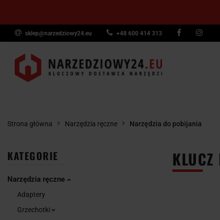
sklep@narzedziowy24.eu
+48 600 414 313
Narzędzia ręczn
Narzędzia dyna
NARZĘDZIA
NARZĘDZIA
NARZĘDZI
Wyposażenie pr
RĘCZNE
POMIAROWE
PNEUMAT
Strona główna
Narzędzia ręczne
Narzędzia do pobijania
KLUCZ 
KATEGORIE
Narzędzia ręczne
Adaptery
Grzechotki