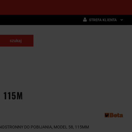
STREFA KLIENTA
Zaloguj się
Zarejestruj się
skrawające
Dodaj zgłoszenie
NARZĘDZIA
WYPOSAŻENIE
E
SKRAWAJĄCE
PRZEMYSŁOWE
. 115M
NOSTRONNY DO POBIJANIA, MODEL 58, 115MM