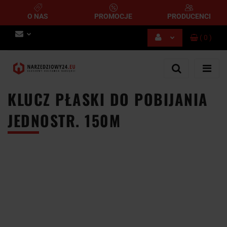
O NAS
PROMOCJE
PRODUCENCI
(
0
)
Zaloguj się
Zarejestruj się
Dodaj zgłoszenie
KLUCZ PŁASKI DO POBIJANIA
JEDNOSTR. 150M