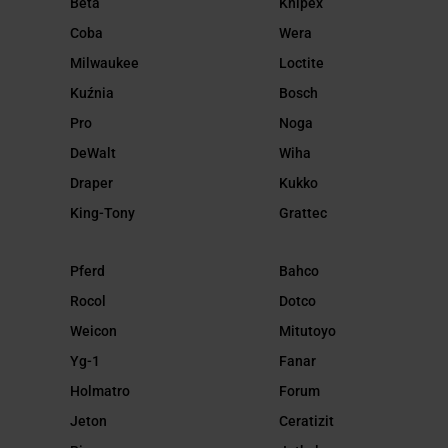
Beta
Knipex
Coba
Wera
Milwaukee
Loctite
Kuźnia
Bosch
Pro
Noga
DeWalt
Wiha
Draper
Kukko
King-Tony
Grattec
Pferd
Bahco
Rocol
Dotco
Weicon
Mitutoyo
Yg-1
Fanar
Holmatro
Forum
Jeton
Ceratizit