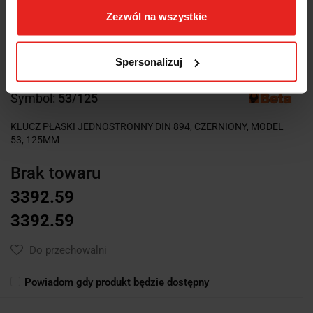
Zezwól na wszystkie
Spersonalizuj
Symbol:
53/125
KLUCZ PŁASKI JEDNOSTRONNY DIN 894, CZERNIONY, MODEL
53, 125MM
Brak towaru
3392.59
3392.59
Do przechowalni
Powiadom gdy produkt będzie dostępny