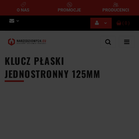
O NAS
PROMOCJE
PRODUCENCI
(
0
)
Zaloguj się
Zarejestruj się
Dodaj zgłoszenie
KLUCZ PŁASKI
JEDNOSTRONNY 125MM