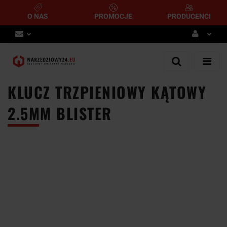
O NAS
PROMOCJE
PRODUCENCI
Zaloguj się
Zarejestruj się
KLUCZ TRZPIENIOWY KĄTOWY
Dodaj zgłoszenie
2.5MM BLISTER