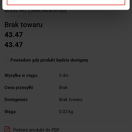
KLUCZ TRZPIENIOWY KĄTOWY SZEŚCIOKĄTNY Z RĘKOJEŚCIĄ,
MODEL 96T, 2,5MM, NA BLISTRZE
Brak towaru
43.47
43.47
Powiadom gdy produkt będzie dostępny
Wysyłka w ciągu
5 dni
Cena przesyłki
Brak
Dostępność
Brak towaru
Waga
0.02 kg
Pobierz produkt do PDF