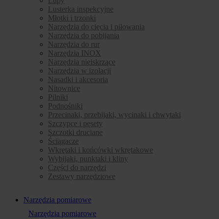
Lupy
Lusterka inspekcyjne
Młotki i trzonki
Narzędzia do cięcia i piłowania
Narzędzia do pobijania
Narzędzia do rur
Narzędzia INOX
Narzędzia nieiskrzące
Narzędzia w izolacji
Nasadki i akcesoria
Nitownice
Pilniki
Podnośniki
Przecinaki, przebijaki, wycinaki i chwytaki
Szczypce i pęsety
Szczotki druciane
Ściągacze
Wkrętaki i końcówki wkrętakowe
Wybijaki, punktaki i kliny
Części do narzędzi
Zestawy narzędziowe
Narzędzia pomiarowe
Narzędzia pomiarowe