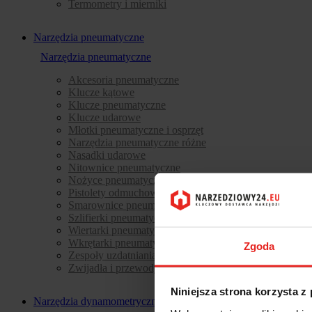
Termometry i mierniki
Narzędzia pneumatyczne
Narzędzia pneumatyczne
Akcesoria pneumatyczne
Klucze kątowe
Klucze pneumatyczne
Klucze udarowe
Młotki pneumatyczne i osprzęt
Narzędzia pneumatyczne różne
Nasadki udarowe
Nitownice pneumatyczne
Nożyce pneumatyczne
Pistolety odmuchowe i lakierniczne
Smarownice pneumatyczne
Szlifierki pneumatyczne
Wiertarki pneumatyczne
Wkrętarki pneumatyczne
Zgoda
Zespoły uzdatniania powietrza i materiały
Zwijadła i przewody ciśnieniowe
Niniejsza strona korzysta z
Narzędzia dynamometryczne