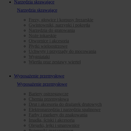
Narzędzia skrawające
Narzędzia skrawające
Frezy, głowice i korpusy frezarskie
Gwintowniki, narzynki i pokrętła
Narzędzia do gratowania
Noże tokarskie
Otwornice i akcesoria
Płytki wieloostrzowe
Uchwyty i przyrządy do mocowania
Wygniataki
Wiertła oraz zestawy wierteł
Wyposażenie przemysłowe
Wyposażenie przemysłowe
Bariery ostrzegawcze
Chemia przemysłowa
Drut i akcesoria do drążarek drutowych
Elektronarzędzia i narzędzia spalinowe
Farby i markery do znakowania
Imadła, ściski i akcesoria
Olejarki, lejki i smarownice
Pojemniki magazynowe