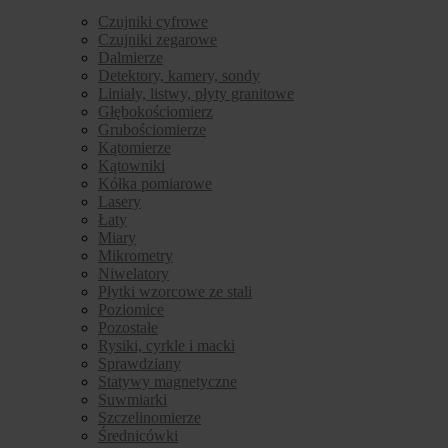
Czujniki cyfrowe
Czujniki zegarowe
Dalmierze
Detektory, kamery, sondy
Liniały, listwy, płyty granitowe
Głębokościomierz
Grubościomierze
Kątomierze
Kątowniki
Kółka pomiarowe
Lasery
Łaty
Miary
Mikrometry
Niwelatory
Płytki wzorcowe ze stali
Poziomice
Pozostałe
Rysiki, cyrkle i macki
Sprawdziany
Statywy magnetyczne
Suwmiarki
Szczelinomierze
Średnicówki