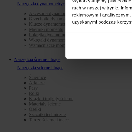
Wykorzystujemy pliki cookie 
Narzędzia dynamometryczne
ruch w naszej witrynie. Inf
Akcesoria dynamometryczne
reklamowym i analitycznym. 
Grzechotki dynamometryczne
uzyskanymi podczas korzysta
Klucze dynamometryczne
Mierniki momentu
Pokrętła dynamometryczne i akcesoria
Wkrętaki dynamometryczne
Wzmacniacze momentu
Narzędzia ścierne i tnące
Narzędzia ścierne i tnące
Ściernice
Arkusze
Pasy
Rolki
Krążki i trójkąty ścierne
Materiały ścierne
Osełki
Szczotki techniczne
Tarcze ścierne i tnące