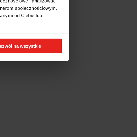
ołecznościowe i analizować
artnerom społecznościowym,
anymi od Ciebie lub
ezwól na wszystkie