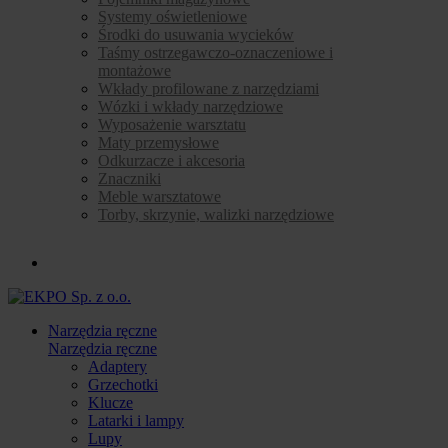
Systemy oświetleniowe
Środki do usuwania wycieków
Taśmy ostrzegawczo-oznaczeniowe i
montażowe
Wkłady profilowane z narzędziami
Wózki i wkłady narzędziowe
Wyposażenie warsztatu
Maty przemysłowe
Odkurzacze i akcesoria
Znaczniki
Meble warsztatowe
Torby, skrzynie, walizki narzędziowe
Narzędzia ręczne
Narzędzia ręczne
Adaptery
Grzechotki
Klucze
Latarki i lampy
Lupy