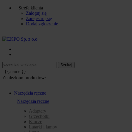
Strefa klienta
Zaloguj się
Zarejestruj się
Dodaj zgłoszenie
{{:name:}}
Znaleziono produktów:
Narzędzia ręczne
Narzędzia ręczne
Adaptery
Grzechotki
Klucze
Latarki i lampy