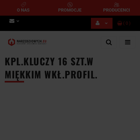
O NAS
PROMOCJE
PRODUCENCI
(
0
)
Zaloguj się
Zarejestruj się
Dodaj zgłoszenie
KPL.KLUCZY 16 SZT.W
MIĘKKIM WKŁ.PROFIL.