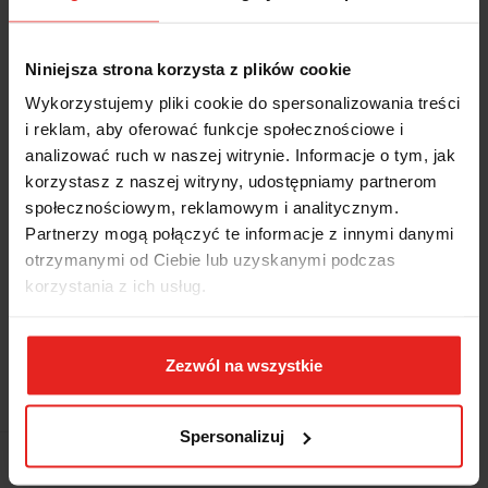
Niniejsza strona korzysta z plików cookie
Wykorzystujemy pliki cookie do spersonalizowania treści
i reklam, aby oferować funkcje społecznościowe i
analizować ruch w naszej witrynie. Informacje o tym, jak
korzystasz z naszej witryny, udostępniamy partnerom
społecznościowym, reklamowym i analitycznym.
Partnerzy mogą połączyć te informacje z innymi danymi
otrzymanymi od Ciebie lub uzyskanymi podczas
korzystania z ich usług.
Symbol:
2450/M75
Zezwól na wszystkie
WKŁAD PROFILOWANY MIĘKKI Z ZESTAWEM 16 KLUCZY 933, 7-
24MM, MODEL 2450/M75
Spersonalizuj
Brak towaru