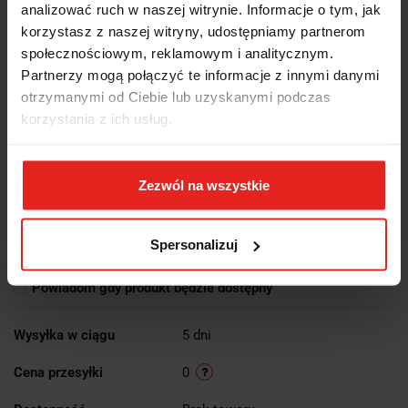
analizować ruch w naszej witrynie. Informacje o tym, jak
korzystasz z naszej witryny, udostępniamy partnerom
społecznościowym, reklamowym i analitycznym.
Partnerzy mogą połączyć te informacje z innymi danymi
Symbol:
2424/T63
otrzymanymi od Ciebie lub uzyskanymi podczas
WKŁAD PROFILOWANY TWARDY Z ZESTAWEM 8 KLUCZY 952, 7-
korzystania z ich usług.
19MM, MODEL 2424/T63
Brak towaru
Zezwól na wszystkie
1224.34
1224.34
Spersonalizuj
Powiadom gdy produkt będzie dostępny
Wysyłka w ciągu
5 dni
Cena przesyłki
0