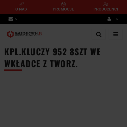
O NAS
PROMOCJE
PRODUCENCI
Zaloguj się
Zarejestruj się
KPL.KLUCZY 952 8SZT WE
Dodaj zgłoszenie
WKŁADCE Z TWORZ.