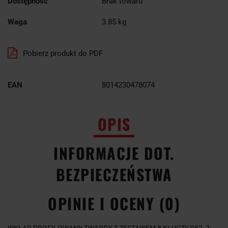
Dostępność
Brak towaru
Waga
3.85 kg
Pobierz produkt do PDF
EAN
8014230478074
OPIS
INFORMACJE DOT.
BEZPIECZEŃSTWA
OPINIE I OCENY (0)
WKŁAD PROFILOWANY TWARDY Z ZESTAWEM 8 KLUCZY 952, 7-